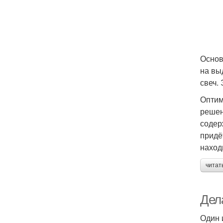
Основ
на вы
свеч.
Оптим
решен
содер
придё
наход
читат
Дел
Один 