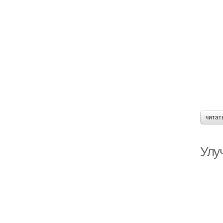
читат
Улу