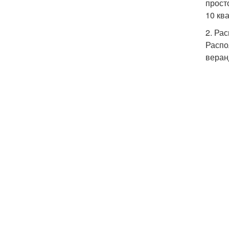
прост
10 кв
2. Ра
Распо
веран