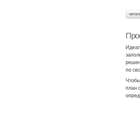
читат
Про
Идеал
запол
решен
по св
Чтобы
план 
опред