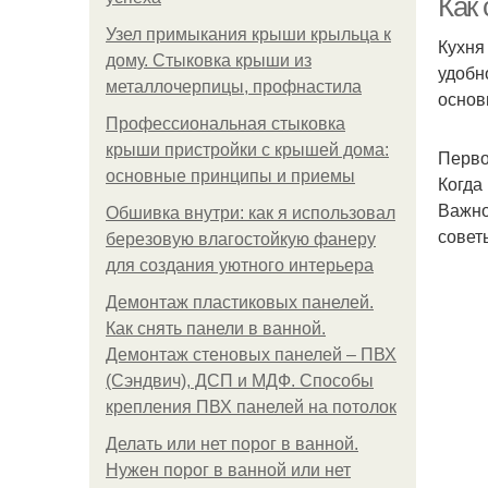
Как
Узел примыкания крыши крыльца к
Кухня
дому. Стыковка крыши из
удобн
металлочерпицы, профнастила
основ
Профессиональная стыковка
крыши пристройки с крышей дома:
Перво
основные принципы и приемы
Когда
Важно
Обшивка внутри: как я использовал
совет
березовую влагостойкую фанеру
для создания уютного интерьера
Демонтаж пластиковых панелей.
Как снять панели в ванной.
Демонтаж стеновых панелей – ПВХ
(Сэндвич), ДСП и МДФ. Способы
крепления ПВХ панелей на потолок
Делать или нет порог в ванной.
Нужен порог в ванной или нет