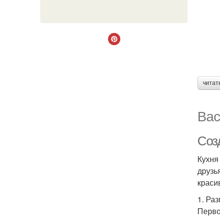
читат
Вас
Соз
Кухня
друзь
краси
1. Ра
Перво