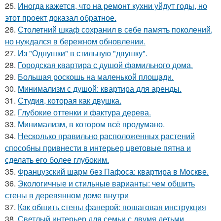
25.
Иногда кажется, что на ремонт кухни уйдут годы, но
этот проект доказал обратное.
26.
Столетний шкаф сохранил в себе память поколений,
но нуждался в бережном обновлении.
27.
Из "Однушки" в стильную "двушку".
28.
Городская квартира с душой фамильного дома.
29.
Большая роскошь на маленькой площади.
30.
Минимализм с душой: квартира для аренды.
31.
Студия, которая как двушка.
32.
Глубокие оттенки и фактура дерева.
33.
Минимализм, в котором всё продумано.
34.
Несколько правильно расположенных растений
способны привнести в интерьер цветовые пятна и
сделать его более глубоким.
35.
Французский шарм без Пафоса: квартира в Москве.
36.
Экологичные и стильные варианты: чем обшить
стены в деревянном доме внутри
37.
Как обшить стены фанерой: пошаговая инструкция
38.
Светлый интерьер для семьи с двумя детьми.