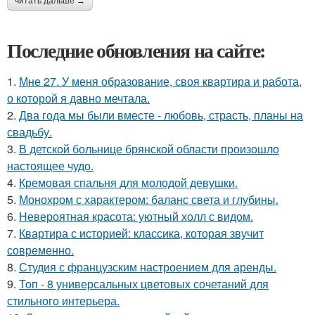
читать дальше →
Последние обновления на сайте:
1.
Мне 27. У меня образование, своя квартира и работа,
о которой я давно мечтала.
2.
Два года мы были вместе - любовь, страсть, планы на
свадьбу.
3.
В детской больнице брянской области произошло
настоящее чудо.
4.
Кремовая спальня для молодой девушки.
5.
Монохром с характером: баланс света и глубины.
6.
Невероятная красота: уютный холл с видом.
7.
Квартира с историей: классика, которая звучит
современно.
8.
Студия с французским настроением для аренды.
9.
Топ - 8 универсальных цветовых сочетаний для
стильного интерьера.