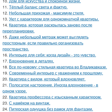
10.
Дом для искусства и спокойной жизни.
11.
Тёплый баланс света и фактур.
12.
Небольшая прихожая - максимум стиля.
13.
Уют с характером для однокомнатной квартиры.
14.
Квартира, которая раскрылась заново после
перепланировки.
15.
Даже небольшой метраж может выглядеть
просторным, если правильно организовать
пространство.
16.
Интерьер для себя: когда дизайн - это чувство.
17.
Вдохновение в деталях.
18.
Все по-новому: стильная квартира во Владикавказе.
19.
Современный интерьер с уважением к прошлому.
20.
Квартира с видом, который вдохновляет.
21.
Полосатое настроение. Иногда вдохновение - в
одном узоре.
22.
Квартира профессора с изысканным характером.
23.
С намёком на винтаж.
24.
Питерская однушка без рамок для фантазии.