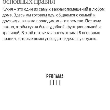
основных правил
Кухня – это один из самых важных помещений в любом
доме. Здесь мы готовим еду, общаемся с семьей и
Работы в
Оборудование для
друзьями, а также проводим много времени. Поэтому
функциональной кухне
функциональной кухни
важно, чтобы кухня была удобной, функциональной и
красивой. В этой статье мы рассмотрим 15 основных
правил, которые помогут создать идеальную кухню.
Дизайн в
Порядок в
функциональной кухне
функциональной кухне
Дизайн для
Зона в кухне
функциональной кухни