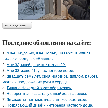
читать дальше →
Последние обновления на сайте:
1.
"Мне Неудобно, я не Полезу Наверх": я купила
нижнюю полку, но её заняли.
2.
Мне 32, моей девушке только 22.
3.
Мне 38, жене 41, у нас четверо детей.
4.
Двадцать семь лет, своя квартира, диплом, работа
мечты и предложение руки и сердца.
5.
Тишина Находкой в ухе обернулась.
6.
Невероятная красота: уютный холл с видом.
7.
Двухкомнатная квартира с мягкой эстетикой.
8.
Потрясающий дизайн интерьера частного дома.