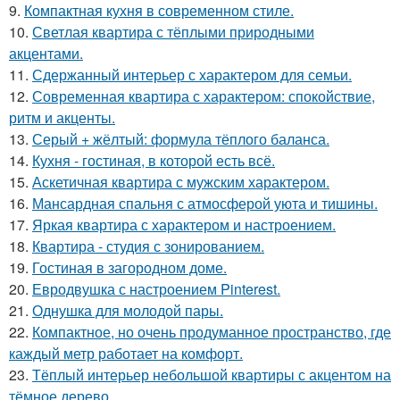
9.
Компактная кухня в современном стиле.
10.
Светлая квартира с тёплыми природными
акцентами.
11.
Сдержанный интерьер с характером для семьи.
12.
Современная квартира с характером: спокойствие,
ритм и акценты.
13.
Серый + жёлтый: формула тёплого баланса.
14.
Кухня - гостиная, в которой есть всё.
15.
Аскетичная квартира с мужским характером.
16.
Мансардная спальня с атмосферой уюта и тишины.
17.
Яркая квартира с характером и настроением.
18.
Квартира - студия с зонированием.
19.
Гостиная в загородном доме.
20.
Евродвушка с настроением Pinterest.
21.
Однушка для молодой пары.
22.
Компактное, но очень продуманное пространство, где
каждый метр работает на комфорт.
23.
Тёплый интерьер небольшой квартиры с акцентом на
тёмное дерево.