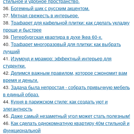
стильное и удобное пространство.
36.
Богемный шик с русским акцентом.
37.
Мятная свежесть в интерьере.
38.
Трафарет для кафельной плитки: как сделать укладку
проще и быстрее
39.
Петербургская квартира в духе Ikea 60-х.
40.
Трафарет многоразовый для плитки: как выбрать
лучший
41.
Изумруд и мрамор: эффектный интерьер для
студентки.
42.
Делимся важным правилом, которое сэкономит вам
время и деньги.
43.
Задача была непростая - собрать привычную мебель
в единый образ.
44.
Кухня в парижском стиле: как создать уют и
элегантность
45.
Даже самый незаметный угол может стать полезным!
46.
Как сделать однокомнатную квартиру 40м стильной и
функциональной