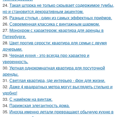
24.
Такая шторка не только скрывает содержимое тумбы,
но и становится декоративным акцентом.
25.
Разные стулья - один из самых эффектных приёмов.
26.
Современная классика с винтажным шармом.
27.
Монохром с характером: квартира для аренды в
Петербурге.
28.
Цвет против серости: квартира для семьи с двумя
дочерьми.
29.
Черная кухня - это всегда про характер и
уверенность.
30.
Уютная однокомнатная квартира для посуточной
аренды.
31.
Светлая квартира, где интерьер - фон для жизни.
32.
Даже 4 квадратных метра могут выглядеть стильно и
удобно!
33.
С намёком на винтаж.
34.
Парижская элегантность дома.
35.
Иногда именно детали превращают обычную кухню в