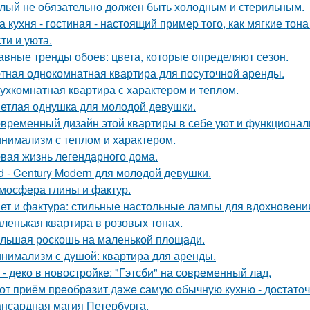
лый не обязательно должен быть холодным и стерильным.
а кухня - гостиная - настоящий пример того, как мягкие т
ти и уюта.
авные тренды обоев: цвета, которые определяют сезон.
тная однокомнатная квартира для посуточной аренды.
ухкомнатная квартира с характером и теплом.
етлая однушка для молодой девушки.
временный дизайн этой квартиры в себе уют и функциональ
нимализм с теплом и характером.
вая жизнь легендарного дома.
d - Century Modern для молодой девушки.
мосфера глины и фактур.
ет и фактура: стильные настольные лампы для вдохновени
ленькая квартира в розовых тонах.
льшая роскошь на маленькой площади.
нимализм с душой: квартира для аренды.
 - деко в новостройке: "Гэтсби" на современный лад.
от приём преобразит даже самую обычную кухню - достато
нсардная магия Петербурга.