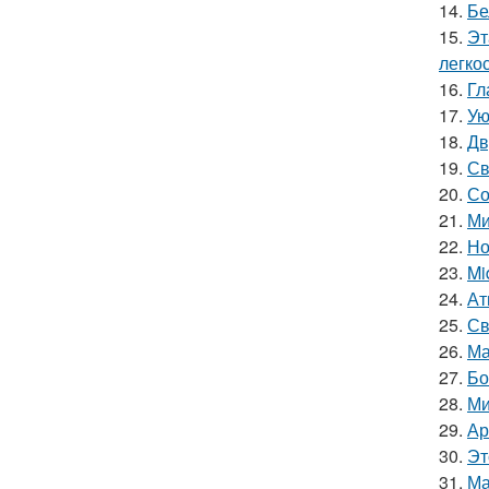
14.
Бе
15.
Эт
легкос
16.
Гл
17.
Ую
18.
Дв
19.
Св
20.
Со
21.
Ми
22.
Но
23.
Mi
24.
Ат
25.
Св
26.
Ма
27.
Бо
28.
Ми
29.
Ар
30.
Эт
31.
Ма