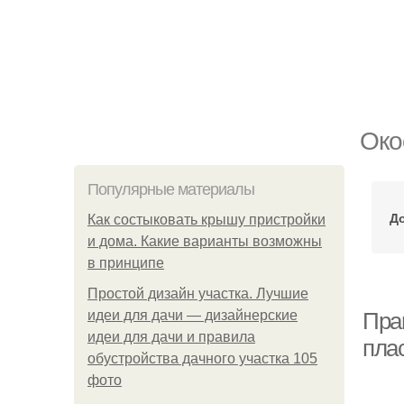
Око
Популярные материалы
До
Как состыковать крышу пристройки
и дома. Какие варианты возможны
в принципе
Простой дизайн участка. Лучшие
идеи для дачи — дизайнерские
Пра
идеи для дачи и правила
пла
обустройства дачного участка 105
фото