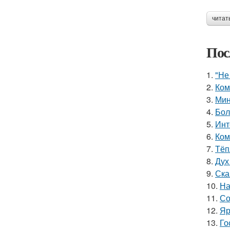
читат
Пос
1.
"Не
2.
Ком
3.
Мин
4.
Бол
5.
Инт
6.
Ком
7.
Тёп
8.
Дух
9.
Ска
10.
На
11.
Со
12.
Яр
13.
Го