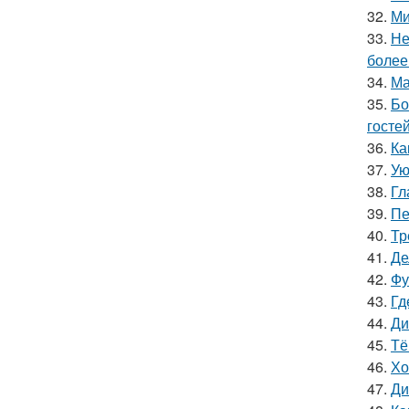
32.
Ми
33.
Не
более
34.
Ма
35.
Бо
гостей
36.
Ка
37.
Ую
38.
Гл
39.
Пе
40.
Тр
41.
Де
42.
Фу
43.
Гд
44.
Ди
45.
Тё
46.
Хо
47.
Ди