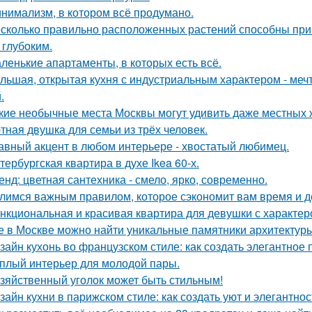
нимализм, в котором всё продумано.
сколько правильно расположенных растений способны прив
 глубоким.
ленькие апартаменты, в которых есть всё.
льшая, открытая кухня с индустриальным характером - мечта
.
кие необычные места Москвы могут удивить даже местных 
тная двушка для семьи из трёх человек.
авный акцент в любом интерьере - хвостатый любимец.
тербургская квартира в духе Ikea 60-х.
енд: цветная сантехника - смело, ярко, современно.
лимся важным правилом, которое сэкономит вам время и д
нкциональная и красивая квартира для девушки с характер
е в Москве можно найти уникальные памятники архитектур
зайн кухонь во французском стиле: как создать элегантное
плый интерьер для молодой пары.
зяйственный уголок может быть стильным!
зайн кухни в парижском стиле: как создать уют и элегантнос