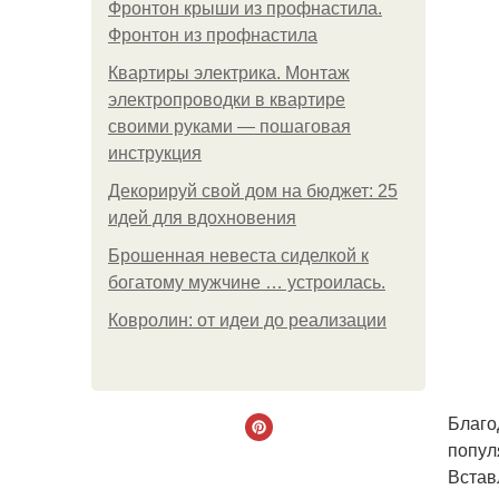
Фронтон крыши из профнастила.
Фронтон из профнастила
Квартиры электрика. Монтаж
электропроводки в квартире
своими руками — пошаговая
инструкция
Декорируй свой дом на бюджет: 25
идей для вдохновения
Брошенная невеста сиделкой к
богатому мужчине … устроилась.
Ковролин: от идеи до реализации
Благо
попул
Встав