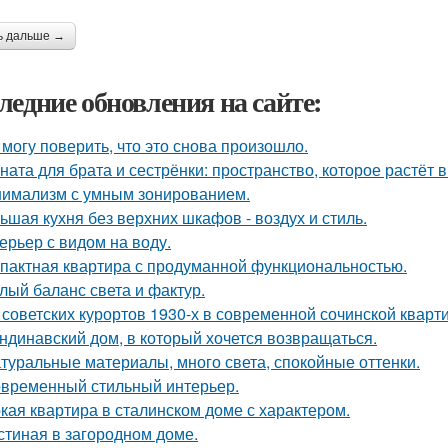
ь дальше →
ледние обновления на сайте:
 могу поверить, что это снова произошло.
ната для брата и сестрёнки: пространство, которое растёт в
имализм с умным зонированием.
ьшая кухня без верхних шкафов - воздух и стиль.
ерьер с видом на воду.
пактная квартира с продуманной функциональностью.
лый баланс света и фактур.
 советских курортов 1930-х в современной сочинской кварт
ндинавский дом, в который хочется возвращаться.
туральные материалы, много света, спокойные оттенки.
временный стильный интерьер.
кая квартира в сталинском доме с характером.
стиная в загородном доме.