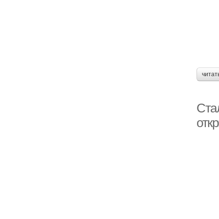
читат
Стал
откр