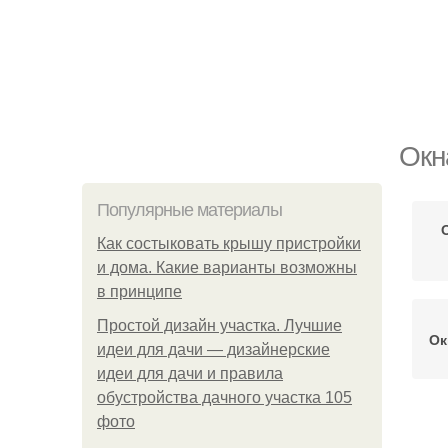
Окн
Популярные материалы
Как состыковать крышу пристройки
и дома. Какие варианты возможны
в принципе
Простой дизайн участка. Лучшие
Ок
идеи для дачи — дизайнерские
идеи для дачи и правила
обустройства дачного участка 105
фото
Ок