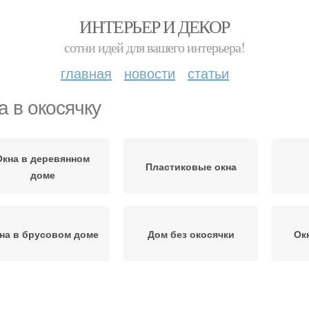
ИНТЕРЬЕР И ДЕКОР
сотни идей для вашего интерьера!
главная
новости
статьи
а в окосячку
Окна в деревянном
Пластиковые окна
доме
на в брусовом доме
Дом без окосячки
Ок
осячок в деревянном
Окосячок в паз