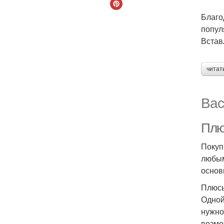
Благо
попул
Встав
читат
Вас
Плю
Покуп
любым
основ
Плюсы
Одной
нужно
возмо