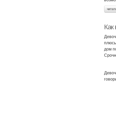
читат
Как 
Девоч
плюсы
дом по
Срочн
Девоч
говор