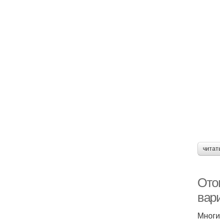
читат
Ото
вар
Многи