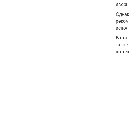
дверь
Однак
реком
испол
В ста
также
потол