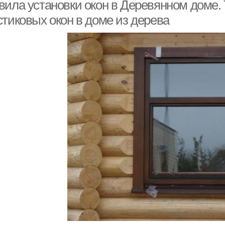
доме
вила установки окон в Деревянном доме. 
стиковых окон в доме из дерева