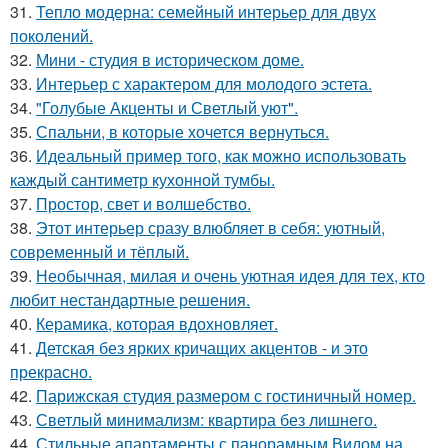
31.
Тепло модерна: семейный интерьер для двух
поколений.
32.
Мини - студия в историческом доме.
33.
Интерьер с характером для молодого эстета.
34.
"Голубые Акценты и Светлый уют".
35.
Спальни, в которые хочется вернуться.
36.
Идеальный пример того, как можно использовать
каждый сантиметр кухонной тумбы.
37.
Простор, свет и волшебство.
38.
Этот интерьер сразу влюбляет в себя: уютный,
современный и тёплый.
39.
Необычная, милая и очень уютная идея для тех, кто
любит нестандартные решения.
40.
Керамика, которая вдохновляет.
41.
Детская без ярких кричащих акцентов - и это
прекрасно.
42.
Парижская студия размером с гостиничный номер.
43.
Светлый минимализм: квартира без лишнего.
44.
Стильные апартаменты с панорамным Видом на