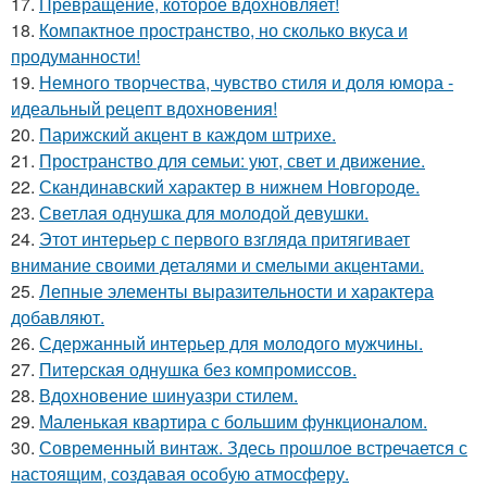
17.
Превращение, которое вдохновляет!
18.
Компактное пространство, но сколько вкуса и
продуманности!
19.
Немного творчества, чувство стиля и доля юмора -
идеальный рецепт вдохновения!
20.
Парижский акцент в каждом штрихе.
21.
Пространство для семьи: уют, свет и движение.
22.
Скандинавский характер в нижнем Новгороде.
23.
Светлая однушка для молодой девушки.
24.
Этот интерьер с первого взгляда притягивает
внимание своими деталями и смелыми акцентами.
25.
Лепные элементы выразительности и характера
добавляют.
26.
Сдержанный интерьер для молодого мужчины.
27.
Питерская однушка без компромиссов.
28.
Вдохновение шинуазри стилем.
29.
Маленькая квартира с большим функционалом.
30.
Современный винтаж. Здесь прошлое встречается с
настоящим, создавая особую атмосферу.