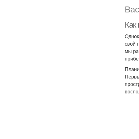
Вас
Как
Однок
свой 
мы ра
прибе
Плани
Первы
прост
воспо