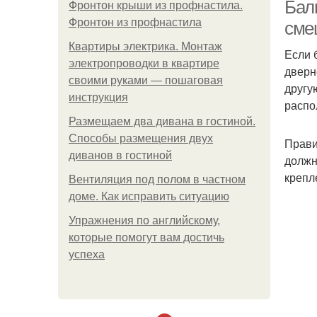
Бал
Фронтон крыши из профнастила.
Фронтон из профнастила
сме
Квартиры электрика. Монтаж
Если 
электропроводки в квартире
дверн
своими руками — пошаговая
другу
инструкция
распо
Размещаем два дивана в гостиной.
Способы размещения двух
Прави
диванов в гостиной
должн
крепл
Вентиляция под полом в частном
доме. Как исправить ситуацию
Упражнения по английскому,
которые помогут вам достичь
успеха