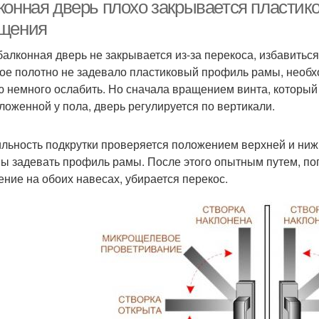
конная дверь плохо закрывается пластико
щения
балконная дверь не закрывается из-за перекоса, избавиться
Двери вместо
ое полотно не задевало пластиковый профиль рамы, необход
балконного блока
ю немного ослабить. Но сначала вращением винта, который
ложенной у пола, дверь регулируется по вертикали.
льность подкрутки проверяется положением верхней и нижн
ы задевать профиль рамы. После этого опытным путем, по
ение на обоих навесах, убирается перекос.