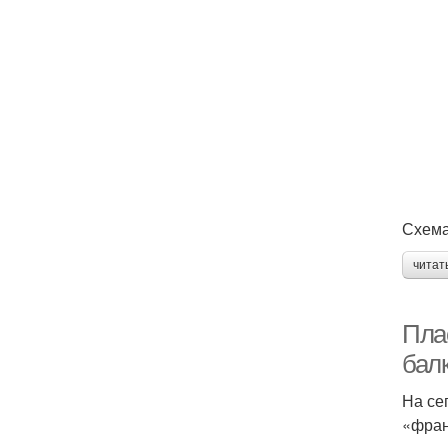
Схема
читат
Пла
бал
На се
«фран