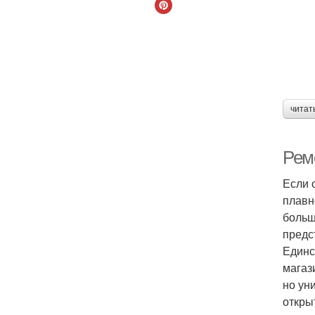
читат
Рем
Если 
плавн
больш
предс
Единс
магаз
но ун
откры