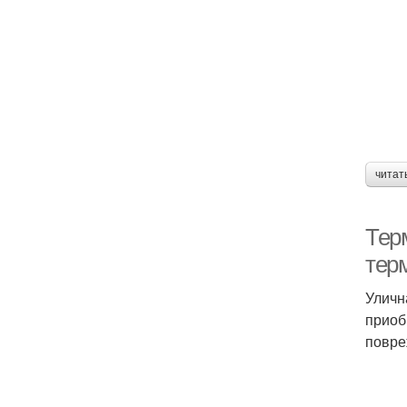
читат
Тер
терм
Уличн
приоб
повре