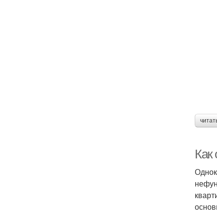
читат
Как 
Однок
нефун
кварт
основ