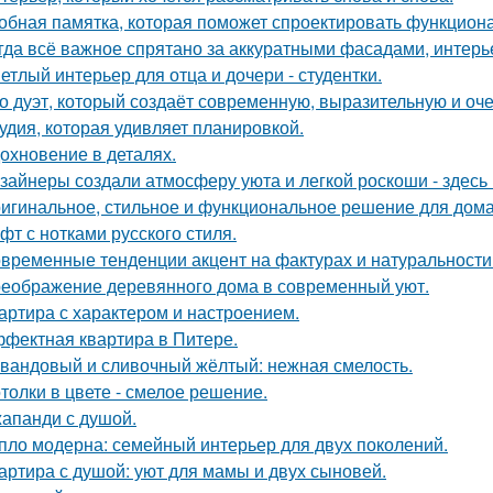
обная памятка, которая поможет спроектировать функцион
гда всё важное спрятано за аккуратными фасадами, интерь
етлый интерьер для отца и дочери - студентки.
о дуэт, который создаёт современную, выразительную и оч
удия, которая удивляет планировкой.
охновение в деталях.
зайнеры создали атмосферу уюта и легкой роскоши - здесь
игинальное, стильное и функциональное решение для дома
фт с нотками русского стиля.
временные тенденции акцент на фактурах и натуральности
еображение деревянного дома в современный уют.
артира с характером и настроением.
фектная квартира в Питере.
вандовый и сливочный жёлтый: нежная смелость.
толки в цвете - смелое решение.
апанди с душой.
пло модерна: семейный интерьер для двух поколений.
артира с душой: уют для мамы и двух сыновей.