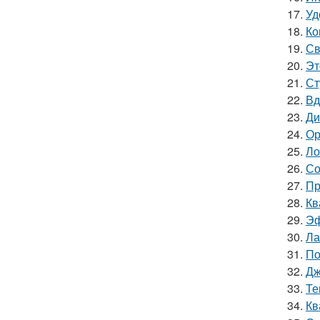
17.
Уд
18.
Ко
19.
Св
20.
Эт
21.
Ст
22.
Вд
23.
Ди
24.
Ор
25.
Ло
26.
Со
27.
Пр
28.
Кв
29.
Эф
30.
Ла
31.
По
32.
Дж
33.
Те
34.
Кв