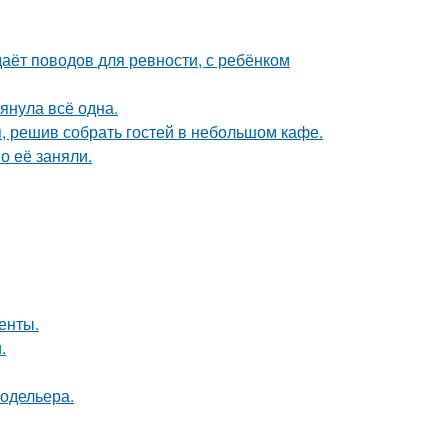
даёт поводов для ревности, с ребёнком
тянула всё одна.
я, решив собрать гостей в небольшом кафе.
о её заняли.
енты.
.
модельера.