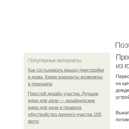
Поэ
Про
Популярные материалы
из г
Как состыковать крышу пристройки
Перво
и дома. Какие варианты возможны
на ще
в принципе
дожде
Простой дизайн участка. Лучшие
устро
идеи для дачи — дизайнерские
идеи для дачи и правила
Выкап
обустройства дачного участка 105
потом
фото