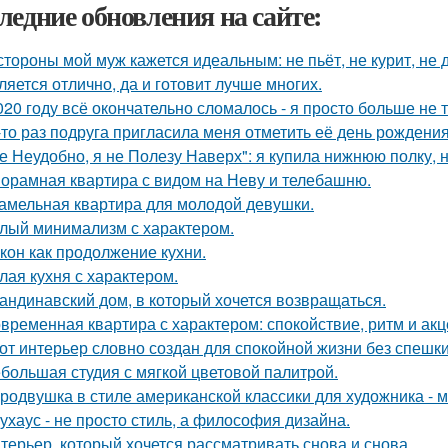
ледние обновления на сайте:
стороны мой муж кажется идеальным: не пьёт, не курит, не 
ляется отлично, да и готовит лучше многих.
020 году всё окончательно сломалось - я просто больше не 
-то раз подруга пригласила меня отметить её день рождени
е Неудобно, я не Полезу Наверх": я купила нижнюю полку, н
орамная квартира с видом на Неву и телебашню.
амельная квартира для молодой девушки.
лый минимализм с характером.
кон как продолжение кухни.
лая кухня с характером.
андинавский дом, в который хочется возвращаться.
временная квартира с характером: спокойствие, ритм и акц
от интерьер словно создан для спокойной жизни без спешки
большая студия с мягкой цветовой палитрой.
родвушка в стиле американской классики для художника - 
ухаус - не просто стиль, а философия дизайна.
терьер, который хочется рассматривать снова и снова.