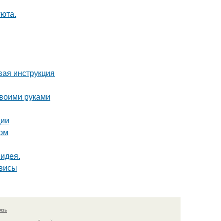
уюта.
вая инструкция
своими руками
ции
том
 идея.
рвисы
язь