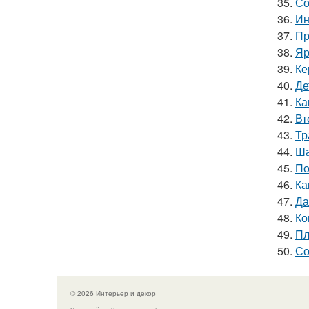
35.
Со
36.
Ин
37.
Пр
38.
Яр
39.
Ке
40.
Де
41.
Ка
42.
Вт
43.
Тр
44.
Ша
45.
По
46.
Ка
47.
Да
48.
Ко
49.
Пл
50.
Со
© 2026 Интерьер и декор