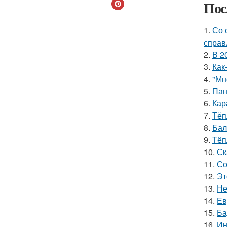
Пос
1.
Со 
справ
2.
В 2
3.
Как
4.
"Мн
5.
Пан
6.
Кар
7.
Тёп
8.
Бал
9.
Тёп
10.
Ск
11.
Со
12.
Эт
13.
Не
14.
Ев
15.
Ба
16.
Ин