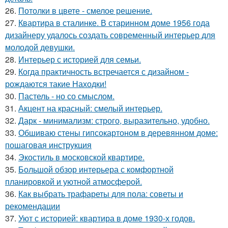
26.
Потолки в цвете - смелое решение.
27.
Квартира в сталинке. В старинном доме 1956 года
дизайнеру удалось создать современный интерьер для
молодой девушки.
28.
Интерьер с историей для семьи.
29.
Когда практичность встречается с дизайном -
рождаются такие Находки!
30.
Пастель - но со смыслом.
31.
Акцент на красный: смелый интерьер.
32.
Дарк - минимализм: строго, выразительно, удобно.
33.
Обшиваю стены гипсокартоном в деревянном доме:
пошаговая инструкция
34.
Экостиль в московской квартире.
35.
Большой обзор интерьера с комфортной
планировкой и уютной атмосферой.
36.
Как выбрать трафареты для пола: советы и
рекомендации
37.
Уют с историей: квартира в доме 1930-х годов.