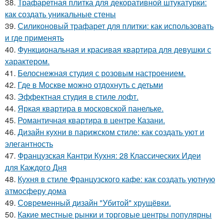
38.
Трафаретная плитка для декоративной штукатурки:
как создать уникальные стены
39.
Силиконовый трафарет для плитки: как использовать
и где применять
40.
Функциональная и красивая квартира для девушки с
характером.
41.
Белоснежная студия с розовым настроением.
42.
Где в Москве можно отдохнуть с детьми
43.
Эффектная студия в стиле лофт.
44.
Яркая квартира в московской панельке.
45.
Романтичная квартира в центре Казани.
46.
Дизайн кухни в парижском стиле: как создать уют и
элегантность
47.
Французская Кантри Кухня: 28 Классических Идеи
для Каждого Дня
48.
Кухня в стиле Французского кафе: как создать уютную
атмосферу дома
49.
Современный дизайн "Убитой" хрущёвки.
50.
Какие местные рынки и торговые центры популярны