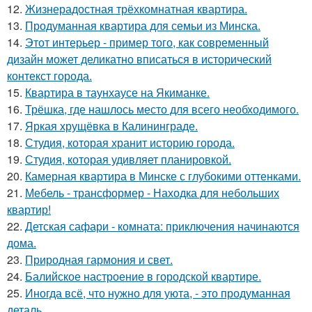
12.
Жизнерадостная трёхкомнатная квартира.
13.
Продуманная квартира для семьи из Минска.
14.
Этот интерьер - пример того, как современный
дизайн может деликатно вписаться в исторический
контекст города.
15.
Квартира в таунхаусе на Якиманке.
16.
Трёшка, где нашлось место для всего необходимого.
17.
Яркая хрущёвка в Калининграде.
18.
Студия, которая хранит историю города.
19.
Студия, которая удивляет планировкой.
20.
Камерная квартира в Минске с глубокими оттенками.
21.
Мебель - трансформер - Находка для небольших
квартир!
22.
Детская сафари - комната: приключения начинаются
дома.
23.
Природная гармония и свет.
24.
Балийское настроение в городской квартире.
25.
Иногда всё, что нужно для уюта, - это продуманная
деталь.