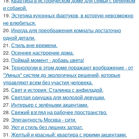
18.
Квартира в историческом доме для семьи с ребенком
и собакой.
19.
Эстетика кухонных фартуков, в которую невозможно
не влюбиться.
20.
Иногда для преображения комнаты достаточно
одной детали.
21.
Стиль вне времени.
22.
Осеннее настроение дома.
23.
Поймай момент - добавь цвета!
24.
Технологии в этом доме поражают воображение - от
"Умных" систем до экологичных решений, которые
управляют всем без участия человека.
25.
Свет и история: Сталинка с анфиладой.
26.
Светлая однушка для молодой девушки.
27.
Интерьер с зелёными акцентами.
28.
Свежий взгляд на рабочее пространство.
29.
Элегантность Москва - сити.
30.
Уют и стиль без лишних затрат.
31.
Желтый и красный: квартира с яркими акцентами.