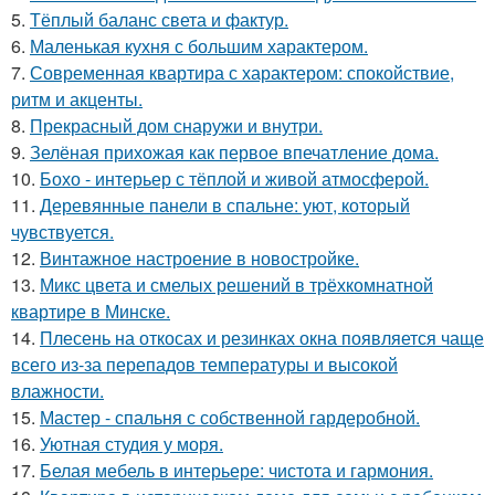
5.
Тёплый баланс света и фактур.
6.
Маленькая кухня с большим характером.
7.
Современная квартира с характером: спокойствие,
ритм и акценты.
8.
Прекрасный дом снаружи и внутри.
9.
Зелёная прихожая как первое впечатление дома.
10.
Бохо - интерьер с тёплой и живой атмосферой.
11.
Деревянные панели в спальне: уют, который
чувствуется.
12.
Винтажное настроение в новостройке.
13.
Микс цвета и смелых решений в трёхкомнатной
квартире в Минске.
14.
Плесень на откосах и резинках окна появляется чаще
всего из-за перепадов температуры и высокой
влажности.
15.
Мастер - спальня с собственной гардеробной.
16.
Уютная студия у моря.
17.
Белая мебель в интерьере: чистота и гармония.