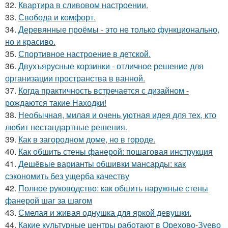
32.
Квартира в сливовом настроении.
33.
Свобода и комфорт.
34.
Деревянные проёмы - это не только функционально,
но и красиво.
35.
Спортивное настроение в детской.
36.
Двухъярусные корзинки - отличное решение для
организации пространства в ванной.
37.
Когда практичность встречается с дизайном -
рождаются такие Находки!
38.
Необычная, милая и очень уютная идея для тех, кто
любит нестандартные решения.
39.
Как в загородном доме, но в городе.
40.
Как обшить стены фанерой: пошаговая инструкция
41.
Дешёвые варианты обшивки мансарды: как
сэкономить без ущерба качеству
42.
Полное руководство: как обшить наружные стены
фанерой шаг за шагом
43.
Смелая и живая однушка для яркой девушки.
44.
Какие культурные центры работают в Орехово-Зуево