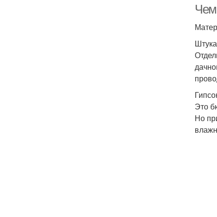
Чем
Матер
Штука
Отдел
дачно
прово
Гипсо
Это б
Но пр
влажн