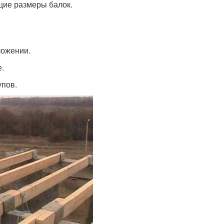
щие размеры балок.
ложении.
е.
упов.