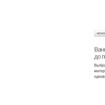
читат
Ванн
до п
Выбра
матер
однов