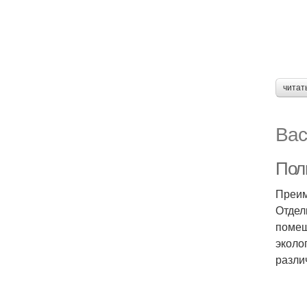
читат
Вас
Пол
Преим
Отдел
помещ
эколо
разли