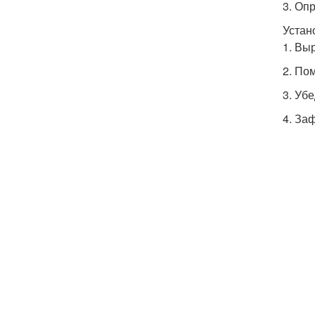
3. Оп
Устан
1. Вы
2. По
3. Уб
4. За