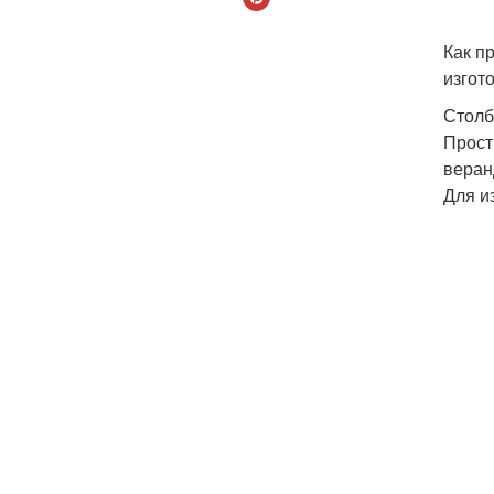
Как п
изгот
Столб
Прост
веран
Для и