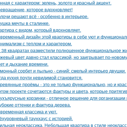
нная с характером: зелень, золото и красный акцент.
евращение, которое вдохновляет!
лочи решают всё - особенно в интерьере.
ушка мечты в сталинке.
артира с видом, который вдохновляет.
временный дизайн этой квартиры в себе уют и функциональ
нимализм с теплом и характером.
 38 квадратах разместили полноценное функциональное жи
жевый цвет давно стал классикой, но заигрывает по-новому
ет и дыхание времени.
монный сорбет и пыльно - синий: смелый интерьер двушки.
гда кухня почти невидимой становится.
ревянные проёмы - это не только функционально, но и крас
этом проекте сочетаются фактуры и цвета, которые притяги
ухъярусные корзинки - отличное решение для организации 
убокие оттенки и фактура дерева.
временная классика и уют.
ёхуровневый таунхаус с историей.
ильная неоклассика. Небольшая квартира в стиле неокласси