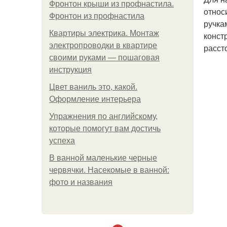
Фронтон крыши из профнастила.
относ
Фронтон из профнастила
ручка
Квартиры электрика. Монтаж
конст
электропроводки в квартире
расст
своими руками — пошаговая
инструкция
Цвет ваниль это, какой.
Оформление интерьера
Упражнения по английскому,
которые помогут вам достичь
успеха
В ванной маленькие черные
червячки. Насекомые в ванной:
фото и названия