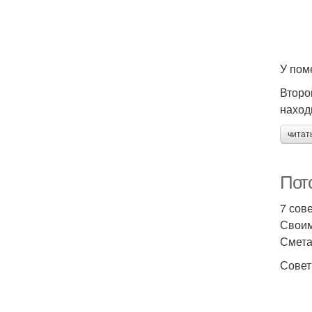
У пом
Второ
наход
читат
Пот
7 сов
Своим
Смета
Совет 