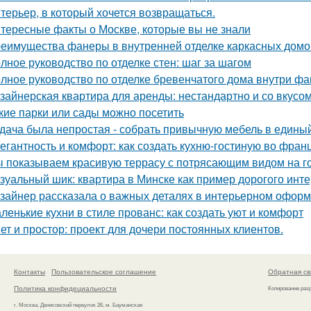
терьер, в который хочется возвращаться.
тересные факты о Москве, которые вы не знали
еимущества фанеры в внутренней отделке каркасных домо
лное руководство по отделке стен: шаг за шагом
лное руководство по отделке бревенчатого дома внутри ф
зайнерская квартира для аренды: нестандартно и со вкусом
кие парки или сады можно посетить
дача была непростая - собрать привычную мебель в единый
егантность и комфорт: как создать кухню-гостиную во фран
 показываем красивую террасу с потрясающим видом на г
зуальный шик: квартира в Минске как пример дорогого инте
зайнер рассказала о важных деталях в интерьерном офор
ленькие кухни в стиле прованс: как создать уют и комфорт
ет и простор: проект для дочери постоянных клиентов.
Контакты
Пользовательское соглашение
Обратная св
Политика конфидециальности
Копирование раз
г. Москва, Денисовский переулок 26, м. Бауманская