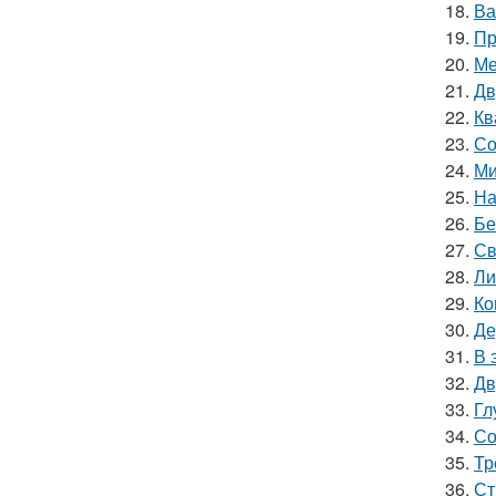
18.
Ва
19.
Пр
20.
Ме
21.
Дв
22.
Кв
23.
Со
24.
Ми
25.
На
26.
Бе
27.
Св
28.
Ли
29.
Ко
30.
Де
31.
В 
32.
Дв
33.
Гл
34.
Со
35.
Тр
36.
Ст