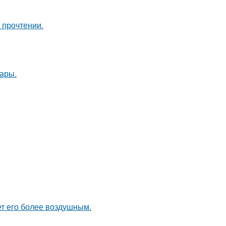
 прочтении.
ары.
ет его более воздушным.