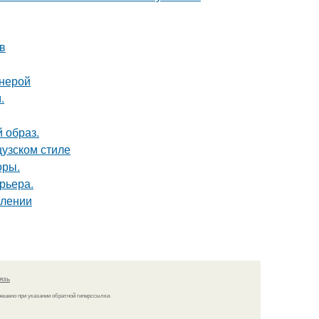
в
анерой
.
 образ.
цузском стиле
оры.
рьера.
млении
язь
решено при указании обратной гиперссылки.