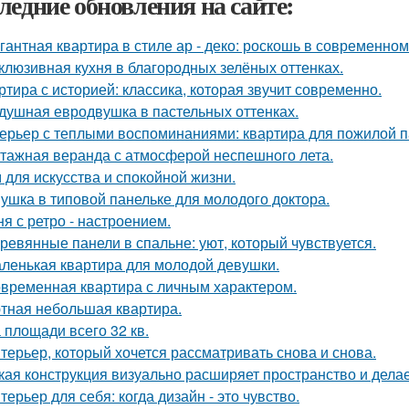
ледние обновления на сайте:
гантная квартира в стиле ар - деко: роскошь в современном
клюзивная кухня в благородных зелёных оттенках.
ртира с историей: классика, которая звучит современно.
душная евродвушка в пастельных оттенках.
ерьер с теплыми воспоминаниями: квартира для пожилой п
тажная веранда с атмосферой неспешного лета.
 для искусства и спокойной жизни.
ушка в типовой панельке для молодого доктора.
ня с ретро - настроением.
ревянные панели в спальне: уют, который чувствуется.
ленькая квартира для молодой девушки.
временная квартира с личным характером.
тная небольшая квартира.
 площади всего 32 кв.
терьер, который хочется рассматривать снова и снова.
кая конструкция визуально расширяет пространство и дела
терьер для себя: когда дизайн - это чувство.