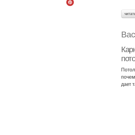
читат
Вас
Кар
пот
Потол
почем
дает 