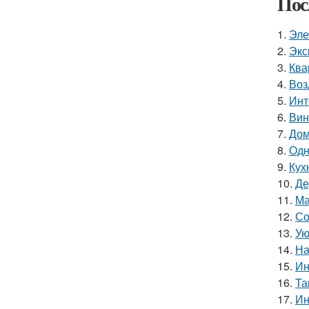
Пос
1.
Эле
2.
Экс
3.
Ква
4.
Воз
5.
Инт
6.
Вин
7.
Дом
8.
Одн
9.
Кух
10.
Де
11.
Ма
12.
Со
13.
Ую
14.
На
15.
Ин
16.
Та
17.
Ин