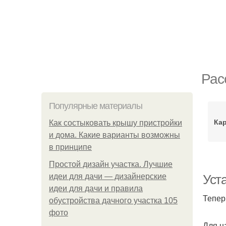
Рас
Популярные материалы
Кар
Как состыковать крышу пристройки
и дома. Какие варианты возможны
в принципе
Простой дизайн участка. Лучшие
идеи для дачи — дизайнерские
Уст
идеи для дачи и правила
Тепер
обустройства дачного участка 105
фото
Для н