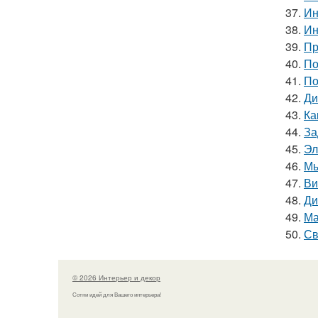
37.
Ин
38.
Ин
39.
Пр
40.
По
41.
По
42.
Ди
43.
Ка
44.
За
45.
Эл
46.
Мы
47.
Ви
48.
Ди
49.
Ма
50.
Св
© 2026 Интерьер и декор
Сотни идей для Вашего интерьера!