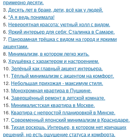
примерно десяти.
3.
Десять лет в браке, дети, всё как у людей.
4.
"А я ведь понимала!
5.
Невероятная красота: уютный холл с видом.
6.
Яркий интерьер для себя: Сталинка в Самаре.
7.
Панорамная трёшка с видом на город и яркими
акцентами.
8.
Минимализм, в котором легко жить.
9.
Хрущёвка с характером и настроением.
10.
Зелёный как главный акцент интерьера.
11.
Тёплый минимализм с акцентом на комфорт.
12.
Небольшая прихожая - максимум стиля.
13.
Монохромная квартира в Пушкине.
14.
Завершённый ремонт в детской комнате.
15.
Минималистская квартира в Москве.
16.
Квартира с непростой планировкой в Минске.
17.
Современный японский минимализм в Краснодаре.
18.
Тихая роскошь. Интерьер, в котором нет кричащих
решений, но есть ощущение статуса и комфорта.