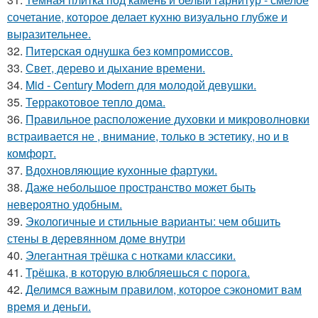
сочетание, которое делает кухню визуально глубже и
выразительнее.
32.
Питерская однушка без компромиссов.
33.
Свет, дерево и дыхание времени.
34.
Mid - Century Modern для молодой девушки.
35.
Терракотовое тепло дома.
36.
Правильное расположение духовки и микроволновки
встраивается не , внимание, только в эстетику, но и в
комфорт.
37.
Вдохновляющие кухонные фартуки.
38.
Даже небольшое пространство может быть
невероятно удобным.
39.
Экологичные и стильные варианты: чем обшить
стены в деревянном доме внутри
40.
Элегантная трёшка с нотками классики.
41.
Трёшка, в которую влюбляешься с порога.
42.
Делимся важным правилом, которое сэкономит вам
время и деньги.