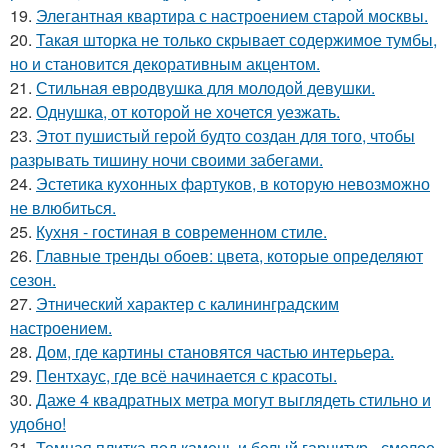
19.
Элегантная квартира с настроением старой москвы.
20.
Такая шторка не только скрывает содержимое тумбы,
но и становится декоративным акцентом.
21.
Стильная евродвушка для молодой девушки.
22.
Однушка, от которой не хочется уезжать.
23.
Этот пушистый герой будто создан для того, чтобы
разрывать тишину ночи своими забегами.
24.
Эстетика кухонных фартуков, в которую невозможно
не влюбиться.
25.
Кухня - гостиная в современном стиле.
26.
Главные тренды обоев: цвета, которые определяют
сезон.
27.
Этнический характер с калининградским
настроением.
28.
Дом, где картины становятся частью интерьера.
29.
Пентхаус, где всё начинается с красоты.
30.
Даже 4 квадратных метра могут выглядеть стильно и
удобно!
31.
Темная плитка под камень и белый гарнитур - смелое