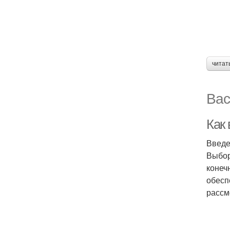
читат
Вас
Как
Введ
Выбор
конеч
обесп
рассм