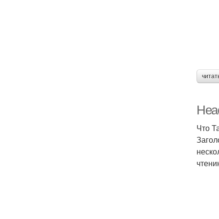
читат
Head
Что Т
Загол
неско
чтени