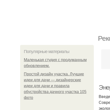
Рек
Популярные материалы
Маленькая студия с продуманным
обновлением.
Простой дизайн участка. Лучшие
идеи для дачи — дизайнерские
идеи для дачи и правила
Эне
обустройства дачного участка 105
Введ
фото
Совре
эколо