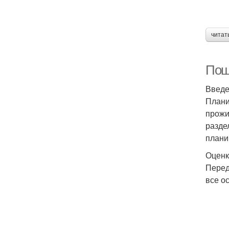
читат
Поша
Введ
Плани
прожи
разде
плани
Оценк
Перед
все о