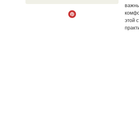
важны
комфо
этой 
практ