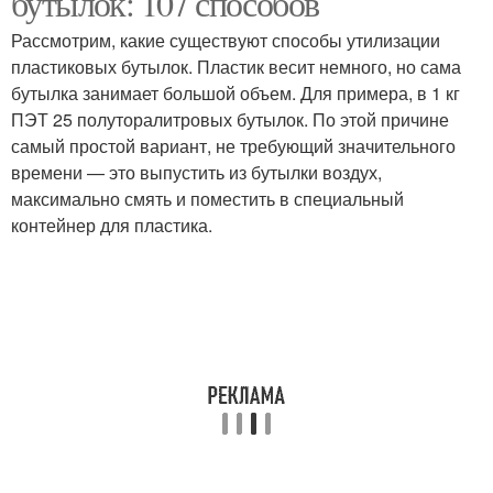
бутылок: 107 способов
Рассмотрим, какие существуют способы утилизации
пластиковых бутылок. Пластик весит немного, но сама
Руки из подручных
бутылка занимает большой объем. Для примера, в 1 кг
Руки для взрослых
материалов
ПЭТ 25 полуторалитровых бутылок. По этой причине
самый простой вариант, не требующий значительного
времени — это выпустить из бутылки воздух,
максимально смять и поместить в специальный
Руки на стену
контейнер для пластика.