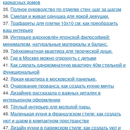
каркасных домов
35.
Полное руководство по отделке стен: шаг за шагом
36.
Смелая и живая однушка для яркой девушки.
37.
Трафареты для плитки 10х10 см: как преобразить
ваш интерьер
38.
Интерьер вдохновлён японской философией:
минимализм, натуральные материалы и баланс.
39.
Трёхкомнатная квартира для творческой души.
40.
Где в Москве можно отдохнуть с детьми
41.
Как сделать однокомнатную квартиру 40м стильной и
функциональной
42.
Яркая квартира в московской панельке.
43.
Очарование прованса: как создать кухню мечты
44.
Дизайнер рассказала о важных деталях в
интерьерном оформлении
45.
Тёплый интерьер для молодой пары.
46.
Маленькая кухня в французском стиле: как создать
уют и шарм в компактном пространстве
47.
Дизайн кухни в парижском стиле: как создать уют и