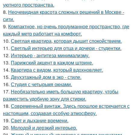
уютного пространства.
8.
Неочевидная красота сложных решений в Москве -
сити.
9.
Компактное, но очень продуманное пространство, где
каждый метр работает на комфорт.
10.
Светлая квартира, которая дышит спокойствием.
11.
Светлый интерьер для отца и дочери - студентки.
12.
Интерьер - антитеза минимализму.
13.
Парижский акцент в каждом штрихе.
14.
Квартира с видом, который вдохновляет.
15.
Двухэтажный дом в эко - стиле.
16.
Студия с четырьмя окнами.
17.
Необязательно иметь большую квартиру, чтобы
разместить удобную зону для стирки.
18.
Современный винтаж. Здесь прошлое встречается с
настоящим, создавая особую атмосферу.
19.
Свет и дыхание времени.
20.
Молодой и дерзкий интерьер.
21.
Желтый и красный: квартира с яркими акцентами.