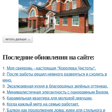
читать дальше →
Последние обновления на сайте:
1.
Моя свекровь - настоящая "Королева Чистоты".
2.
После работы решил немного развеяться и сходить в
кино.
3.
Эксклюзивная кухня в благородных зелёных оттенках.
4.
Минималистичная элегантность с панорамным Видом.
5.
Карамельная квартира для молодой девушки.
6.
Когда каждый метр на семью работает.
7.
Балкон как продолжение дома: идеи для стильного и