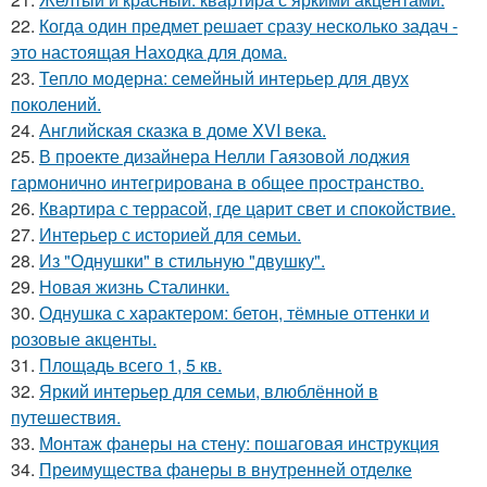
22.
Когда один предмет решает сразу несколько задач -
это настоящая Находка для дома.
23.
Тепло модерна: семейный интерьер для двух
поколений.
24.
Английская сказка в доме XVI века.
25.
В проекте дизайнера Нелли Гаязовой лоджия
гармонично интегрирована в общее пространство.
26.
Квартира с террасой, где царит свет и спокойствие.
27.
Интерьер с историей для семьи.
28.
Из "Однушки" в стильную "двушку".
29.
Новая жизнь Сталинки.
30.
Однушка с характером: бетон, тёмные оттенки и
розовые акценты.
31.
Площадь всего 1, 5 кв.
32.
Яркий интерьер для семьи, влюблённой в
путешествия.
33.
Монтаж фанеры на стену: пошаговая инструкция
34.
Преимущества фанеры в внутренней отделке