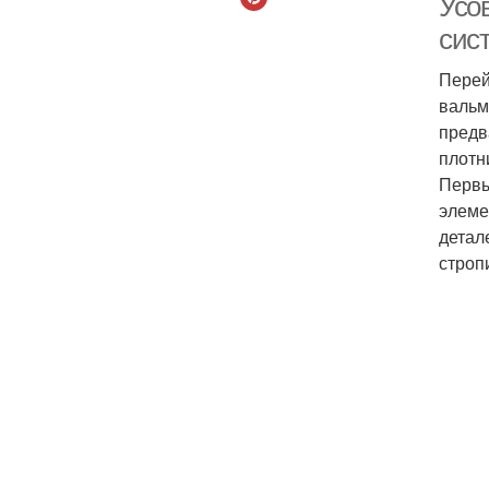
Усо
сис
Перей
вальм
предв
плотн
Первы
элеме
детал
строп