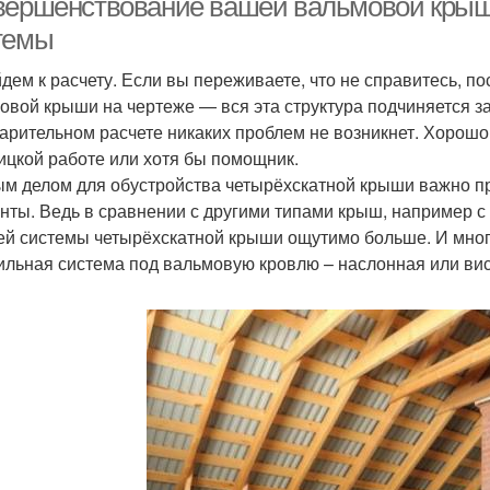
вершенствование вашей вальмовой крыш
темы
дем к расчету. Если вы переживаете, что не справитесь, п
овой крыши на чертеже — вся эта структура подчиняется за
арительном расчете никаких проблем не возникнет. Хорошо,
ицкой работе или хотя бы помощник.
м делом для обустройства четырёхскатной крыши важно пр
нты. Ведь в сравнении с другими типами крыш, например с 
ей системы четырёхскатной крыши ощутимо больше. И многое
ильная система под вальмовую кровлю – наслонная или вис