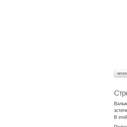
читат
Стр
Вальм
эстет
В это
Подго