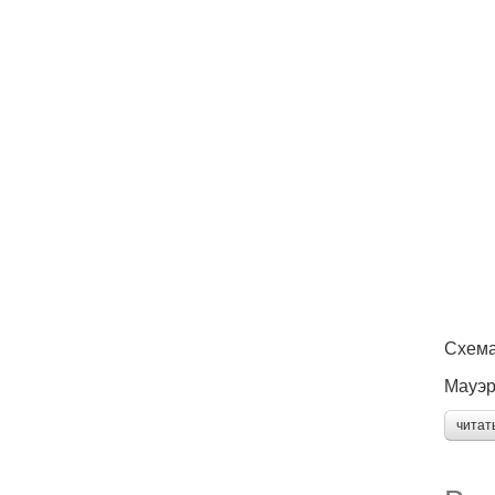
Схема
Мауэр
читат