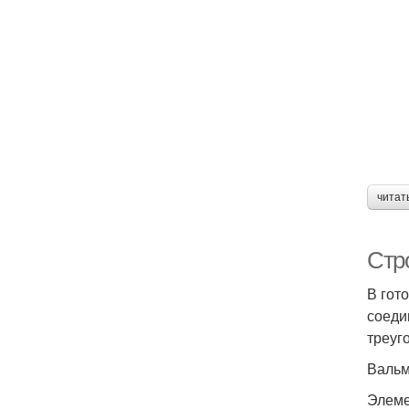
читат
Стр
В гот
соеди
треуг
Вальм
Элеме