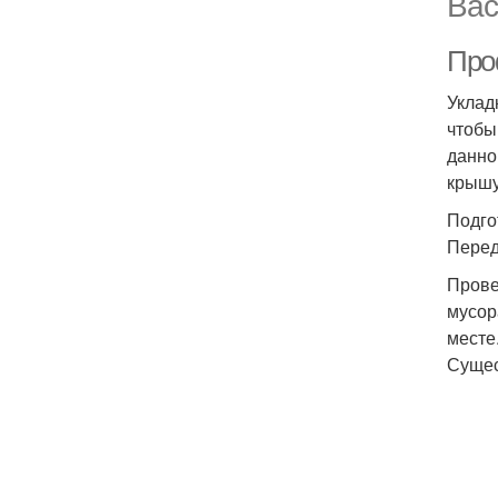
Вас
Про
Уклад
чтобы
данно
крышу
Подго
Перед
Прове
мусор
месте
Сущес