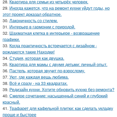
28.
Квартира для семьи из четырёх человек.
29.
Иногда кажется, что на ремонт кухни уйдут годы, но
этот проект доказал обратное.
30.
Лаконичность со стилем.
31.
Интерьер в гармонии с природой.
32.
Шахматная клетка в интерьере - возвращение
графики.
33.
Когда практичность встречается с дизайном -
рождаются такие Находки!
34.
Студия, которая как двушка.
35.
Квартира для мамы с двумя детьми: личный опыт.
36.
Пастель, которая звучит по-взрослому.
37.
Уют, где каждая вещь любима.
38.
Всё и сразу - на 33 квадратах.
39.
Редизайн кухни. Хотите обновить кухню без ремонта?
40.
Смелое сочетание: насыщенный синий и глубокий
красный.
41.
Трафарет для кафельной плитки: как сделать укладку
проще и быстрее