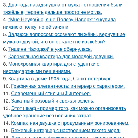
3.
Два года назад я ушла от мужа - отношения были
тяжёлые, терпеть дальше просто не могла.
4.
"Мне Неудобно, я не Полезу Наверх": я купила
нижнюю полку, но её заняли.
5.
Задаюсь вопросом: осознают ли жёны, вернувшие
мужа от другой, что он остался не из любви?
6.
Тишина Находкой в ухе обернулась.
7.
Карамельная квартира для молодой девушки.
8.
Монохромная квартира для студентки с
нестандартными решениями.
9.
Квартира в доме 1905 года, Санкт-петербург.
10.
Графичная элегантность: интерьер с характером.
11.
Современный стильный интерьер.
12.
Закатный розовый и свежая зелень.
13.
Этот шкаф - пример того, как можно организовать
удобное хранение без больших затрат.
14.
Компактная двушка с продуманным зонированием.
15.
Бежевый интерьер с настроением тихого моря.
16.
Дом для семьи: функциональность, уют и личные