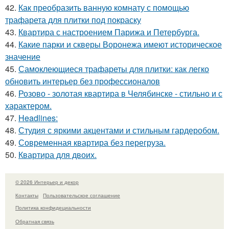
42.
Как преобразить ванную комнату с помощью
трафарета для плитки под покраску
43.
Квартира с настроением Парижа и Петербурга.
44.
Какие парки и скверы Воронежа имеют историческое
значение
45.
Самоклеющиеся трафареты для плитки: как легко
обновить интерьер без профессионалов
46.
Розово - золотая квартира в Челябинске - стильно и с
характером.
47.
Headlines:
48.
Студия с яркими акцентами и стильным гардеробом.
49.
Современная квартира без перегруза.
50.
Квартира для двоих.
© 2026 Интерьер и декор
Контакты
Пользовательское соглашение
Политика конфидециальности
Обратная связь