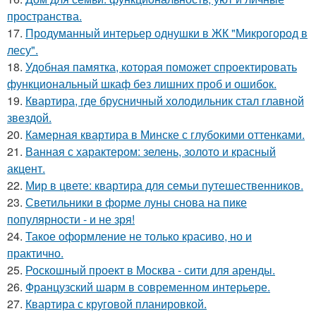
пространства.
17.
Продуманный интерьер однушки в ЖК "Микрогород в
лесу".
18.
Удобная памятка, которая поможет спроектировать
функциональный шкаф без лишних проб и ошибок.
19.
Квартира, где брусничный холодильник стал главной
звездой.
20.
Камерная квартира в Минске с глубокими оттенками.
21.
Ванная с характером: зелень, золото и красный
акцент.
22.
Мир в цвете: квартира для семьи путешественников.
23.
Светильники в форме луны снова на пике
популярности - и не зря!
24.
Такое оформление не только красиво, но и
практично.
25.
Роскошный проект в Москва - сити для аренды.
26.
Французский шарм в современном интерьере.
27.
Квартира с круговой планировкой.