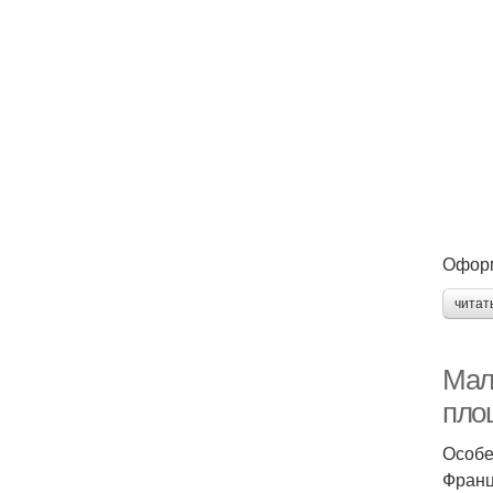
Оформ
читат
Мал
пло
Особе
Франц