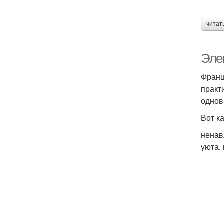
читат
Эле
Франц
практ
однов
Вот к
ненав
уюта,