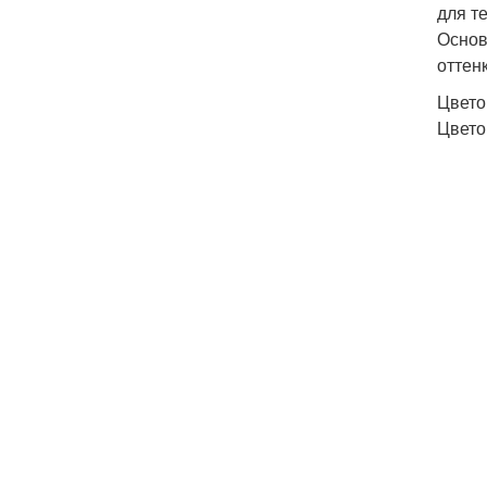
для т
Основ
оттен
Цвето
Цвето