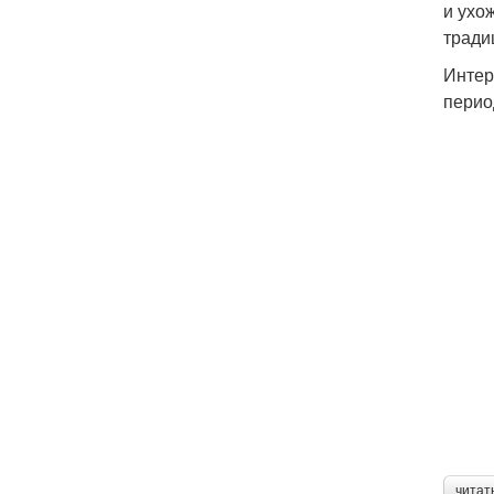
и ухо
тради
Интер
перио
читат