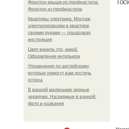
Тос
Фронтон крыши из профнастила.
Фронтон из профнастила
Квартиры электрика. Монтаж
электропроводки в квартире
своими руками — пошаговая
инструкция
Цвет ваниль это, какой.
Оформление интерьера
Упражнения по английскому,
которые помогут вам достичь
успеха
В ванной маленькие черные
червячки. Насекомые в ванной:
фото и названия
Несмо