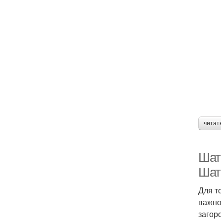
читат
Шат
Шат
Для т
важно
загор