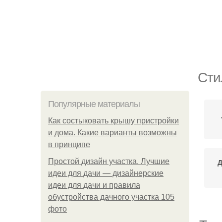
Сти
Популярные материалы
Как состыковать крышу пристройки
и дома. Какие варианты возможны
в принципе
Простой дизайн участка. Лучшие
Д
идеи для дачи — дизайнерские
идеи для дачи и правила
обустройства дачного участка 105
фото