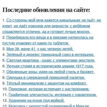
Последние обновления на сайте:
1.
Со стороны мой муж кажется идеальным: не пьёт, не
курит, не даёт поводов для ревности, с ребёнком
справляется отлично, да и готовит лучше многих.
2.
Перебирала его вещи и в рюкзаке наткнулась на
пустую упаковку от каких-то таблеток.
3.
Мне 38, жене 41, у нас четверо детей.
4.
Зелёный и дерево: природный союз в интерьере.
5.
Светлая квартира - оазис с элементами экостиля.
6.
Уютная студия в историческом здании 1917 года.
7.
Обеденные зоны: идеи на любой стиль и бюджет.
8.
Однушка в сдержанной природной палитре.
9.
Тёплый минимализм с акцентом на комфорт.
10.
Прихожая, которая встречает с настроением.
11.
Графичная элегантность: интерьер с характером.
12.
Хранение на кухне под мойкой.
13.
Квартира с непростой планировкой в Минске.