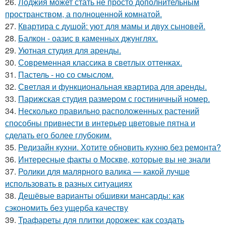
26.
Лоджия может стать не просто дополнительным
пространством, а полноценной комнатой.
27.
Квартира с душой: уют для мамы и двух сыновей.
28.
Балкон - оазис в каменных джунглях.
29.
Уютная студия для аренды.
30.
Современная классика в светлых оттенках.
31.
Пастель - но со смыслом.
32.
Светлая и функциональная квартира для аренды.
33.
Парижская студия размером с гостиничный номер.
34.
Несколько правильно расположенных растений
способны привнести в интерьер цветовые пятна и
сделать его более глубоким.
35.
Редизайн кухни. Хотите обновить кухню без ремонта?
36.
Интересные факты о Москве, которые вы не знали
37.
Ролики для малярного валика — какой лучше
использовать в разных ситуациях
38.
Дешёвые варианты обшивки мансарды: как
сэкономить без ущерба качеству
39.
Трафареты для плитки дорожек: как создать