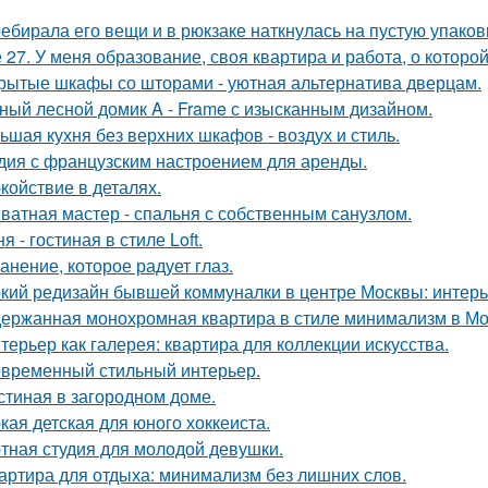
ебирала его вещи и в рюкзаке наткнулась на пустую упаковку
 27. У меня образование, своя квартира и работа, о которой
рытые шкафы со шторами - уютная альтернатива дверцам.
ный лесной домик A - Frame с изысканным дизайном.
ьшая кухня без верхних шкафов - воздух и стиль.
дия с французским настроением для аренды.
койствие в деталях.
ватная мастер - спальня с собственным санузлом.
я - гостиная в стиле Loft.
анение, которое радует глаз.
кий редизайн бывшей коммуналки в центре Москвы: интерьер
ержанная монохромная квартира в стиле минимализм в Мо
терьер как галерея: квартира для коллекции искусства.
временный стильный интерьер.
стиная в загородном доме.
кая детская для юного хоккеиста.
тная студия для молодой девушки.
артира для отдыха: минимализм без лишних слов.