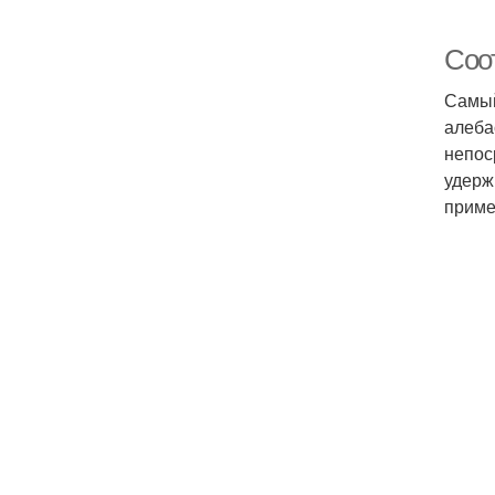
Соот
Самый
алеба
непос
удерж
приме