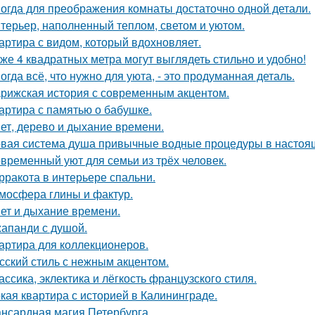
огда для преображения комнаты достаточно одной детали.
терьер, наполненный теплом, светом и уютом.
артира с видом, который вдохновляет.
же 4 квадратных метра могут выглядеть стильно и удобно!
огда всё, что нужно для уюта, - это продуманная деталь.
рижская история с современным акцентом.
артира с памятью о бабушке.
ет, дерево и дыхание времени.
вая система душа привычные водные процедуры в настоя
временный уют для семьи из трёх человек.
рракота в интерьере спальни.
мосфера глины и фактур.
ет и дыхание времени.
апанди с душой.
артира для коллекционеров.
сский стиль с нежным акцентом.
ассика, эклектика и лёгкость французского стиля.
кая квартира с историей в Калининграде.
нсардная магия Петербурга.