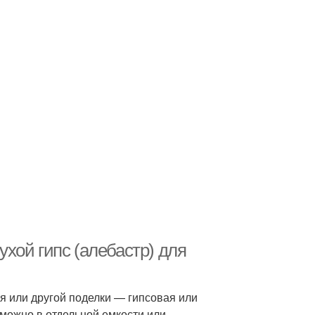
сухой гипс (алебастр) для
я или другой поделки — гипсовая или
 можно в отдельной емкости или