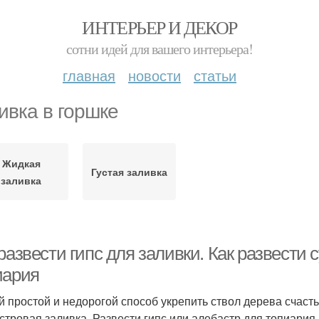
ИНТЕРЬЕР И ДЕКОР
сотни идей для вашего интерьера!
главная
новости
статьи
ивка в горшке
Жидкая
Густая заливка
заливка
развести гипс для заливки. Как развести 
иария
 простой и недорогой способ укрепить ствол дерева счасть
стровая заливка. Развести гипс или алебастр для топиария