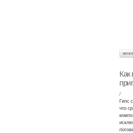
читат
Как 
при
/
Гипс 
что с
компо
исклю
погов