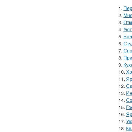
1.
Пер
2.
Мне
3.
Отк
4.
Уют
5.
Бол
6.
Сту
7.
Спо
8.
При
9.
Кухн
10.
Хр
11.
Яр
12.
Сд
13.
Ин
14.
Со
15.
Го
16.
Яр
17.
Ую
18.
Кв