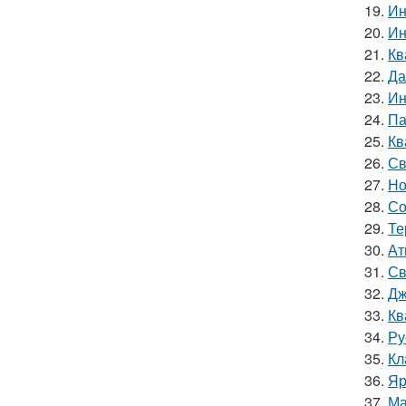
19.
Ин
20.
Ин
21.
Кв
22.
Да
23.
Ин
24.
Па
25.
Кв
26.
Св
27.
Но
28.
Со
29.
Те
30.
Ат
31.
Св
32.
Дж
33.
Кв
34.
Ру
35.
Кл
36.
Яр
37.
Ма