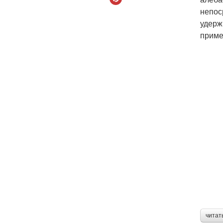
непос
удерж
приме
читат