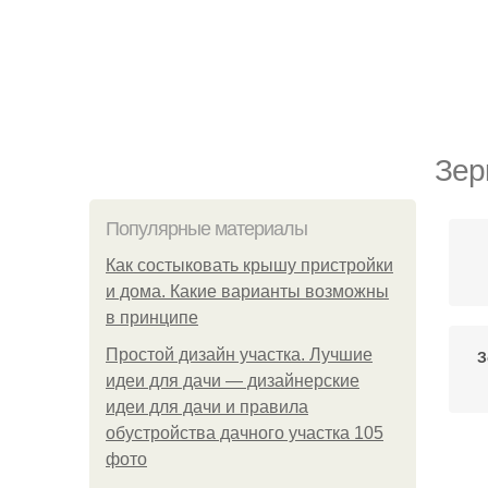
Зер
Популярные материалы
Как состыковать крышу пристройки
и дома. Какие варианты возможны
в принципе
Простой дизайн участка. Лучшие
З
идеи для дачи — дизайнерские
идеи для дачи и правила
обустройства дачного участка 105
фото
Ко