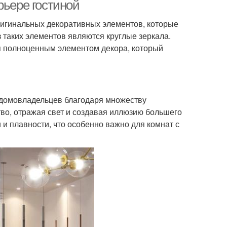
зеркала
рьере гостиной
ригинальных декоративных элементов, которые
 таких элементов являются круглые зеркала.
пользование в
Уход за зеркалами
я полноценным элементом декора, который
интерьере
ла для интерьера
Зеркала в прихожую
 домовладельцев благодаря множеству
во, отражая свет и создавая иллюзию большего
 и плавности, что особенно важно для комнат с