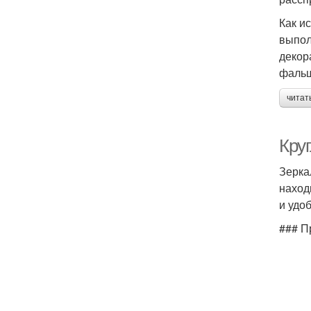
Как и
выпол
декор
фальш
читат
Круг
Зерка
наход
и удо
### П