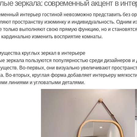
зеркал
глые зеркала: современный акцент в инте
менный интерьер гостиной невозможно представить без о
ляют пространству изюминку и индивидуальность. Одним из
Ис
Зеркало в рамке
Зеркала в рамке
е только выполняют свою прямую функцию, но и становятс
 кардинально изменить восприятие комнаты.
ущества круглых зеркал в интерьере
Зеркала в раме
Дизайнерские зеркала
Зерка
ые зеркала пользуются популярностью среди дизайнеров и
уществ. Во-первых, они визуально увеличивают пространст
а. Во-вторых, круглая форма добавляет интерьеру мягкости
ми линиями и угловатыми деталями.
ихожая с зеркалами