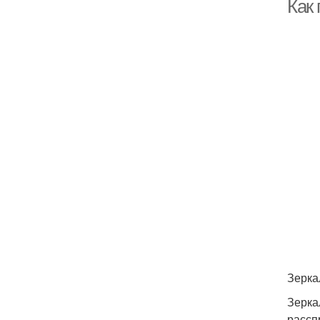
Как
Зерка
Зерка
рассп