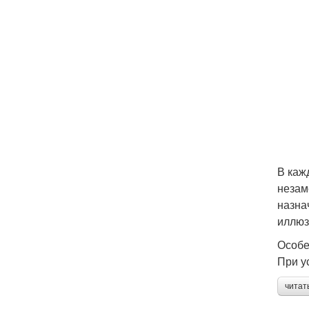
В каж
незам
назна
иллюз
Особе
При у
читат