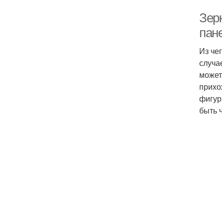
Зерк
пан
Из че
случа
может
прихо
фигур
быть 