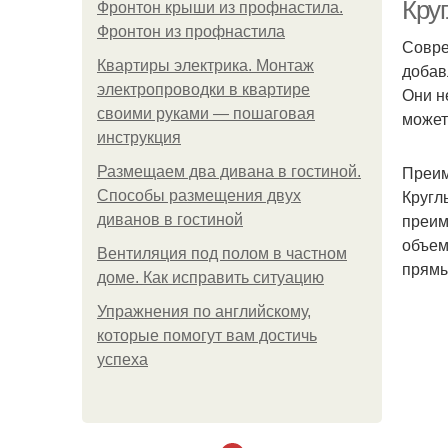
Кру
Фронтон крыши из профнастила.
Фронтон из профнастила
Совре
Квартиры электрика. Монтаж
добав
электропроводки в квартире
Они н
своими руками — пошаговая
может
инструкция
Преим
Размещаем два дивана в гостиной.
Кругл
Способы размещения двух
преим
диванов в гостиной
объем
Вентиляция под полом в частном
прямы
доме. Как исправить ситуацию
Пр
Упражнения по английскому,
которые помогут вам достичь
успеха