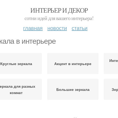
ИНТЕРЬЕР И ДЕКОР
сотни идей для вашего интерьера!
главная
новости
статьи
кала в интерьере
Инте
Круглые зеркала
Акцент в интерьере
еркала для разных
Большие зеркала
Зер
комнат
мпозиция из круглых
Круглое зеркало
З