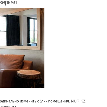
зеркал
e
ардинально изменить облик помещения. NUR.KZ
 акценты.