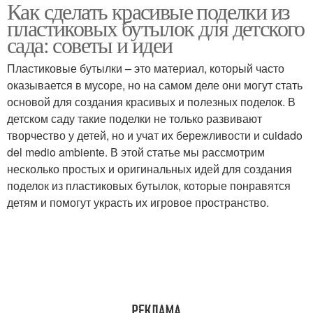
Как сделать красивые поделки из
Бутылки для
Игрушки из
пластиковых бутылок для детского
оформления
пластиковых бутылок
сада: советы и идеи
Пластиковые бутылки – это материал, который часто
Игры из пластиковых
оказывается в мусоре, но на самом деле они могут стать
Бутылка в игрушку
бутылок
основой для создания красивых и полезных поделок. В
детском саду такие поделки не только развивают
творчество у детей, но и учат их бережливости и cuidado
del medio ambiente. В этой статье мы рассмотрим
Цвета из пластиковых
Бутылки на ножках
несколько простых и оригинальных идей для создания
бутылок
поделок из пластиковых бутылок, которые понравятся
детям и помогут украсть их игровое пространство.
Пластиковые бутылки
Цвета в саду