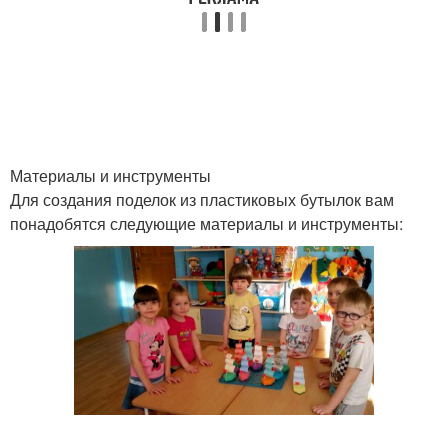
Бутылки в саду
Бутылки для украшения
Бутылки для
Бутылки для сада
изготовления
Материалы и инструменты
Для создания поделок из пластиковых бутылок вам
Украшения из
Садовые цвета
понадобятся следующие материалы и инструменты:
пластиковых бутылок
Бутылки на
Бутылки в условиях
окружающую среду
Искусственные цветы
Объемные цветы