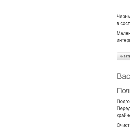
Черны
в сос
Мален
интер
читат
Вас
Полн
Подго
Перед
крайн
Очист