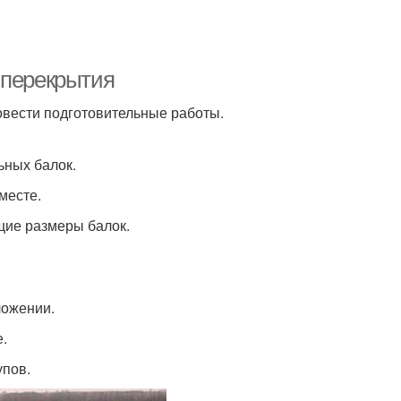
 перекрытия
вести подготовительные работы.
ьных балок.
месте.
щие размеры балок.
ложении.
е.
упов.