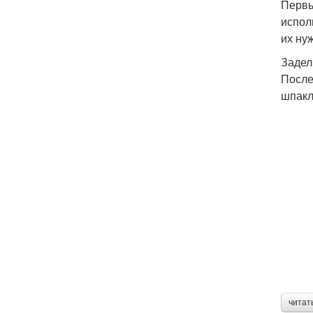
Первы
испол
их ну
Задел
После
шпакл
читат