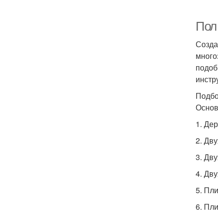
Пол
Созда
много
подоб
инстр
Подбо
Основ
1. Де
2. Дв
3. Дв
4. Дв
5. Пл
6. Пл