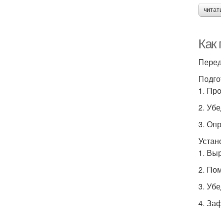
читат
Как
Перед
Подго
1. Пр
2. Уб
3. Оп
Устан
1. Вы
2. По
3. Уб
4. За