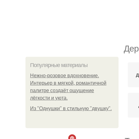
Дер
Популярные материалы
Д
Нежно-розовое вдохновение.
Интерьер в мягкой, романтичной
палитре создаёт ощущение
лёгкости и уюта.
Из "Однушки" в стильную "двушку".