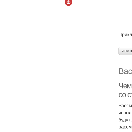
Прикл
читат
Вас
Чем
со 
Рассм
испол
будут
рассм