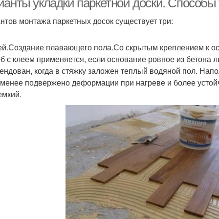
ианты укладки паркетной доски. Способы 
нтов монтажа паркетных досок существует три:
ей.Создание плавающего пола.Со скрытым креплением к ос
б с клеем применяется, если основание ровное из бетона л
ендован, когда в стяжку заложен теплый водяной пол. Нап
 менее подвержено деформации при нагреве и более устойч
емкий.