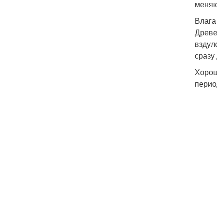
меняю
Влага
Древе
вздул
сразу
Хорош
перио