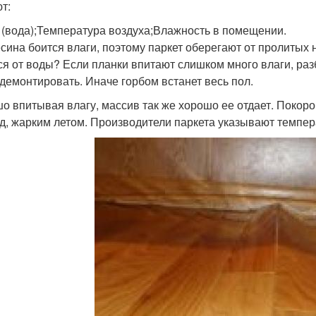
т:
 (вода);Температура воздуха;Влажность в помещении.
сина боится влаги, поэтому паркет оберегают от пролитых н
ся от воды? Если планки впитают слишком много влаги, ра
 демонтировать. Иначе горбом встанет весь пол.
о впитывая влагу, массив так же хорошо ее отдает. Покоро
д, жарким летом. Производители паркета указывают темпер