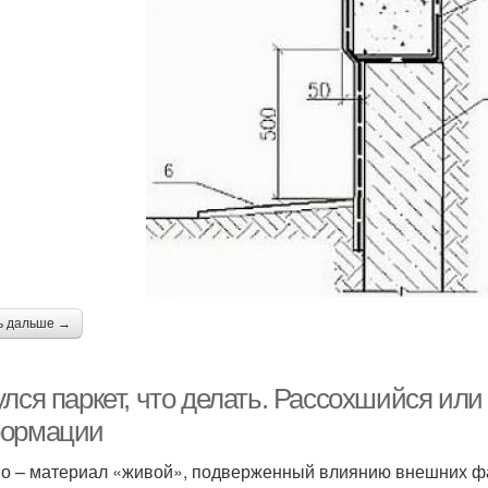
ь дальше →
улся паркет, что делать. Рассохшийся ил
ормации
о – материал «живой», подверженный влиянию внешних фа