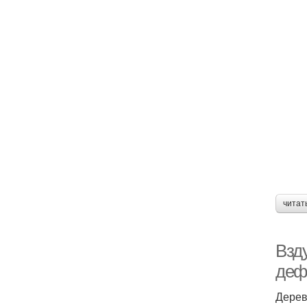
читат
Взд
деф
Дерев