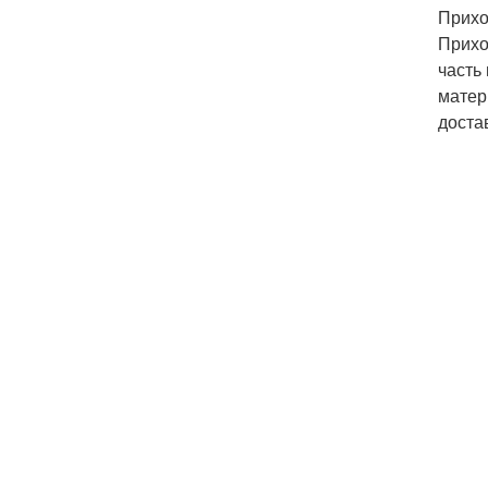
Прих
Прихо
часть
матер
доста