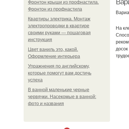
Вар
Фронтон крыши из профнастила.
Фронтон из профнастила
Вариа
Квартиры электрика. Монтаж
электропроводки в квартире
На кл
своими руками — пошаговая
Спосо
инструкция
реком
досок
Цвет ваниль это, какой.
трудо
Оформление интерьера
Упражнения по английскому,
которые помогут вам достичь
успеха
В ванной маленькие черные
червячки. Насекомые в ванной:
фото и названия