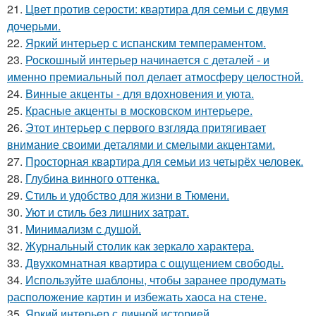
21.
Цвет против серости: квартира для семьи с двумя
дочерьми.
22.
Яркий интерьер с испанским темпераментом.
23.
Роскошный интерьер начинается с деталей - и
именно премиальный пол делает атмосферу целостной.
24.
Винные акценты - для вдохновения и уюта.
25.
Красные акценты в московском интерьере.
26.
Этот интерьер с первого взгляда притягивает
внимание своими деталями и смелыми акцентами.
27.
Просторная квартира для семьи из четырёх человек.
28.
Глубина винного оттенка.
29.
Стиль и удобство для жизни в Тюмени.
30.
Уют и стиль без лишних затрат.
31.
Минимализм с душой.
32.
Журнальный столик как зеркало характера.
33.
Двухкомнатная квартира с ощущением свободы.
34.
Используйте шаблоны, чтобы заранее продумать
расположение картин и избежать хаоса на стене.
35.
Яркий интерьер с личной историей.