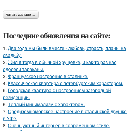
читать дальше →
Последние обновления на сайте:
1.
Два года мы были вместе - любовь, страсть, планы на
свадьбу.
2.
Жил я тогда в обычной хрущёвке, и как-то раз нас
одолели тараканы.
3.
Французское настроение в сталинке.
4.
Классическая квартира с петербургским характером.
5.
Городская квартира с настроением загородной
резиденции.
6.
Тёплый минимализм с характером.
7.
Средиземноморское настроение в сталинской двушке
в Уфе.
8.
Очень уютный интерьер в современном стиле.