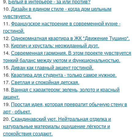
9.
Белый в интерьере - за или против?
10.
Дизайн в едином стиле - когда дом цельным
чувствуется.
11.
Французское настроение в современной кухне -
гостиной.
12.
Однокомнатная квартира в ЖК "Движение Тушино".
13.
Кирпич и хрусталь: неожиданный дуэт.
14.
Современная гармония. В этом проекте чувствуется
тонкий баланс между уютом и функциональностью.
15.
Диван как главный акцент гостиной.
16.
Квартира для студента - только самое нужное.
17.
Светлая и спокойная детская.
18.
Ванная с характером: зелень, золото и красный
акцент.
19.
Простая идея, которая превратит обычную стену в
арт - объект.
20.
Скандинавский уют. Нейтральная отделка и
натуральные материалы ощущение лёгкости и
спокойствия создают.