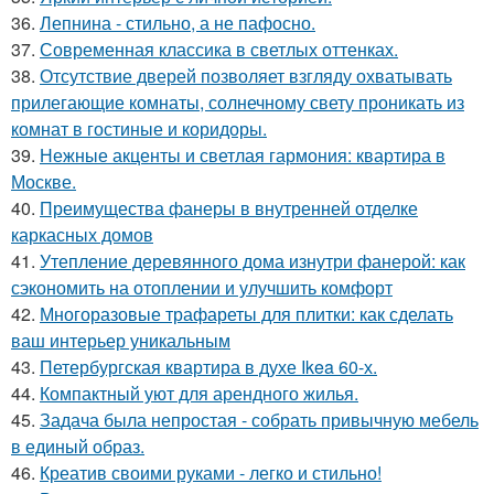
36.
Лепнина - стильно, а не пафосно.
37.
Современная классика в светлых оттенках.
38.
Отсутствие дверей позволяет взгляду охватывать
прилегающие комнаты, солнечному свету проникать из
комнат в гостиные и коридоры.
39.
Нежные акценты и светлая гармония: квартира в
Москве.
40.
Преимущества фанеры в внутренней отделке
каркасных домов
41.
Утепление деревянного дома изнутри фанерой: как
сэкономить на отоплении и улучшить комфорт
42.
Многоразовые трафареты для плитки: как сделать
ваш интерьер уникальным
43.
Петербургская квартира в духе Ikea 60-х.
44.
Компактный уют для арендного жилья.
45.
Задача была непростая - собрать привычную мебель
в единый образ.
46.
Креатив своими руками - легко и стильно!