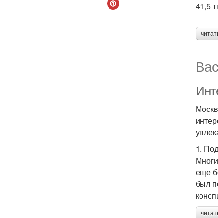
41,5 т
читат
Вас
Инт
Москв
интер
увлек
1. По
Многи
еще б
был п
консп
читат