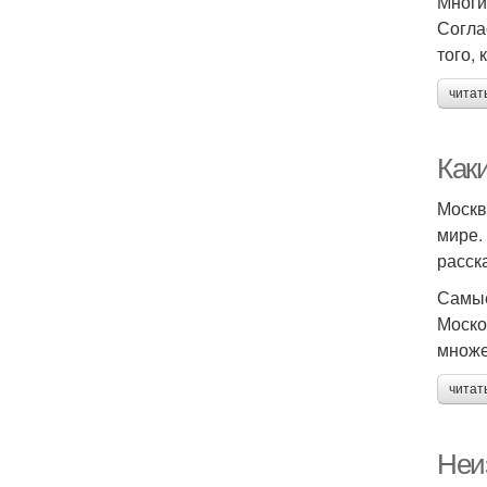
Многи
Согла
того,
читат
Как
Москв
мире.
расск
Самые
Моско
множе
читат
Неи