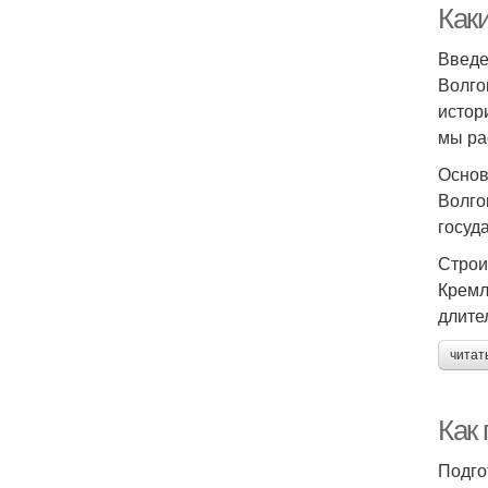
Как
Введ
Волго
истор
мы ра
Основ
Волго
госуд
Строи
Кремл
длите
читат
Как
Подго