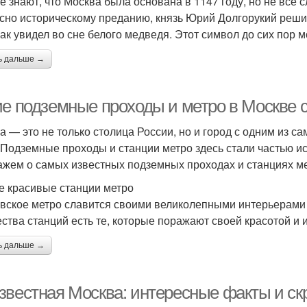
е знают, что Москва была основана в 1147 году, но не все 
сно историческому преданию, князь Юрий Долгорукий решил
 как увидел во сне белого медведя. Этот символ до сих пор 
ь дальше →
ие подземные проходы и метро в Москве 
а — это не только столица России, но и город с одним из 
 Подземные проходы и станции метро здесь стали частью ист
ажем о самых известных подземных проходах и станциях м
 красивые станции метро
вское метро славится своими великолепными интерьерами
ства станций есть те, которые поражают своей красотой и 
ь дальше →
звестная Москва: интересные факты и ск