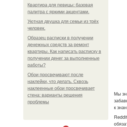
Квартира для певицы: базовая
палитра с яркими акцентами.
Уютная двушка для семьи из трёх
человек.
Образец расписки в получении
денежных средств за ремонт
квартиры. Как написать расписку в
получении денег за выполненные
работы?
Обои просвечивают после
наклейки, что делать. Сквозь
наклеенные обои просвечивает
Мы зн
стена: варианты решения
забав
проблемы
к зна
Reddi
обяза