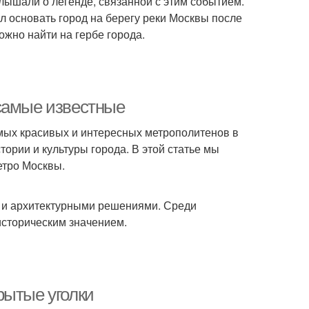
слышали о легенде, связанной с этим событием.
 основать город на берегу реки Москвы после
можно найти на гербе города.
самые известные
самых красивых и интересных метрополитенов в
ории и культуры города. В этой статье мы
етро Москвы.
 и архитектурными решениями. Среди
историческим значением.
рытые уголки