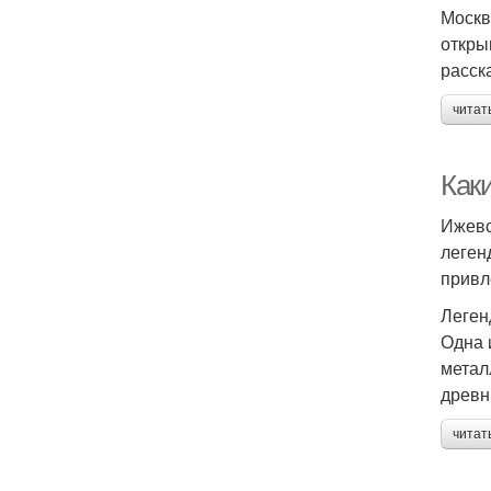
Москв
откры
расск
читат
Как
Ижевс
леген
привл
Леген
Одна 
метал
древн
читат