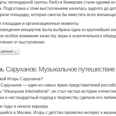
рты легендарной группы Любэ в Кемерове стали одними из
а. Подготовка к этим выступлениям началась задолго до да
рали площадку, которая смогла бы вместить всех желающ
 площадки и организационные моменты
роведения концертов была выбрана одна из крупнейших к
ли особое внимание качеству звука и осветительного обор
тления от выступления.
ь дальше →
рь Саруханов: Музыкальное путешествие
акой Игорь Саруханов?
 Саруханов — один из самых ярких представителей российс
ы "Иванушки International", он стал частью истории отечест
ма и нестандартный подход к творчеству сделали его люби
е годы и начало карьеры
шийся в Москве, Игорь с детства проявлял интерес к музык