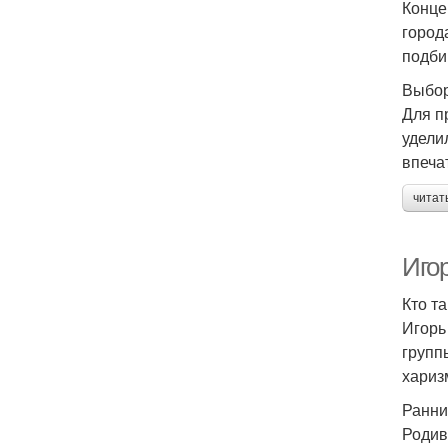
Конце
город
подби
Выбор
Для п
удели
впеча
читат
Иго
Кто т
Игорь
групп
хариз
Ранни
Родив