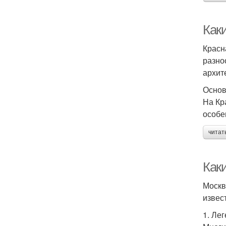
Как
Красн
разно
архит
Основ
На Кр
особе
читат
Как
Москв
извес
1. Ле