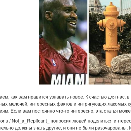
аем, как вам нравится узнавать новое. К счастью для нас, 
ных мелочей, интересных фактов и интригующих лакомых ку
ниям. Если вам постоянно что-то интересно, эта статья може
tor u / Not_a_Replicant_ попросил людей поделиться интер
тельно должны знать другие, и они не были разочарованы. 