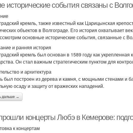
ие исторические события связаны с Волг
ение
градский кремль, также известный как Царицынская крепос
ических объектов в Волгограде. Его история охватывает века
ссмотрим основные исторические события, связанные с Во
ание и ранняя история
градский кремль был основан в 1589 году как укрепленная 
арства. Он стал важным стратегическим пунктом для контр
тельство и архитектура
ь был построен из дерева и камня, с мощными стенами и б
льную осаду и защиту от вражеских нападений.
ь дальше →
 прошли концерты Любэ в Кемерове: подг
товка к концертам