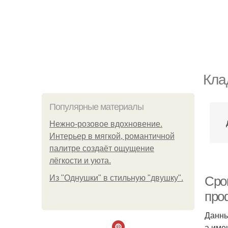
Кла
Популярные материалы
Нежно-розовое вдохновение.
Интерьер в мягкой, романтичной
палитре создаёт ощущение
лёгкости и уюта.
Из "Однушки" в стильную "двушку".
Сро
про
Данны
а име