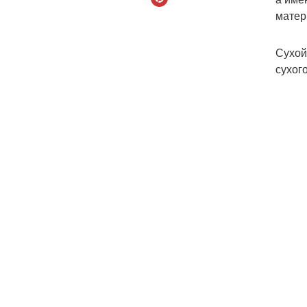
матер
Сухой
сухог