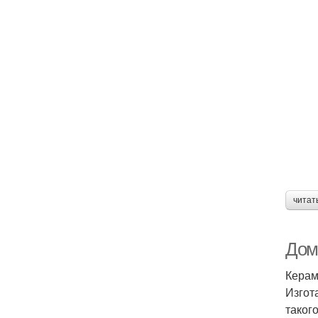
читат
Дом
Керам
Изгот
таког