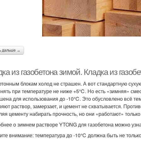
ь дальше →
ка из газобетона зимой. Кладка из газоб
етонным блокам холод не страшен. А вот стандартную суху
нять при температуре не ниже +5℃. Но есть «зимняя» смес
шена для использования до -10℃. Это обусловлено всё тем
ряют раствор, замерзает, и цемент не схватывается. Проти
ляя цементу набирать прочность, но они «работают» только
бнее о зимнем растворе YTONG для газобетона можно узн
ите внимание: температура до -10℃ должна быть не только 