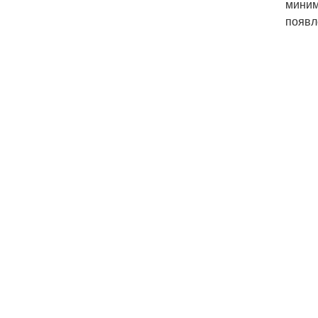
миним
появл