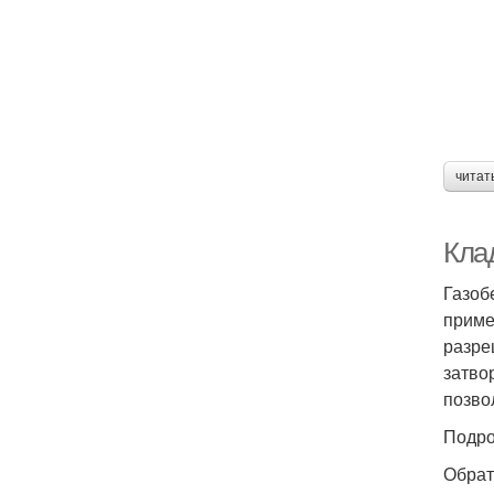
читат
Клад
Газоб
приме
разре
затво
позво
Подро
Обрат