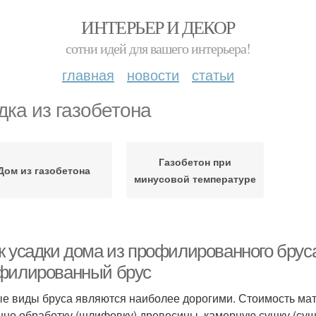
ИНТЕРЬЕР И ДЕКОР
сотни идей для вашего интерьера!
главная
новости
статьи
дка из газобетона
Газобетон при
Дом из газобетона
минусовой температуре
к усадки дома из профилированного бруса
филированный брус
е виды бруса являются наиболее дорогими. Стоимость мат
нно обработку (шлифовку) древесины, камерную сушку (сущ