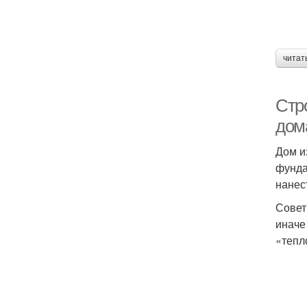
читат
Стр
дом
Дом и
фунда
нанес
Совет
иначе
«тепл