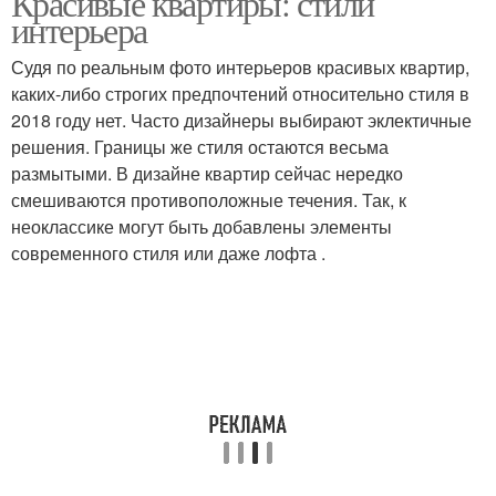
Красивые квартиры: стили
интерьера
Судя по реальным фото интерьеров красивых квартир,
Комнаты в
каких-либо строгих предпочтений относительно стиля в
Ванная комната
скандинавском стиле
2018 году нет. Часто дизайнеры выбирают эклектичные
решения. Границы же стиля остаются весьма
размытыми. В дизайне квартир сейчас нередко
смешиваются противоположные течения. Так, к
Комната в
Марокканский стиль
неоклассике могут быть добавлены элементы
марокканском стиле
современного стиля или даже лофта .