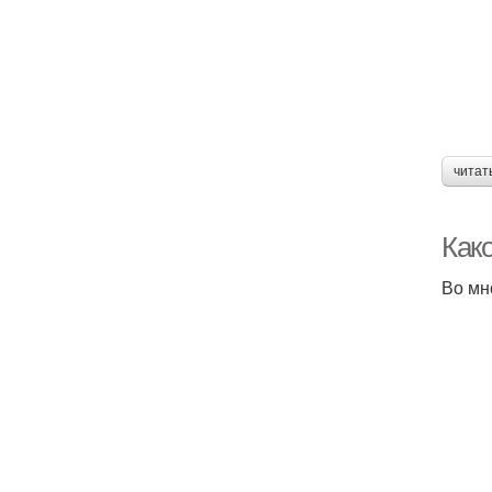
читат
Како
Во мн