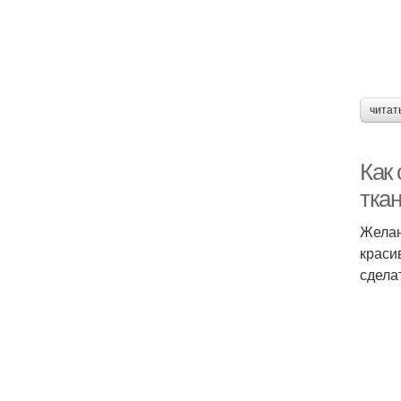
читат
Как 
тка
Желан
краси
сдела