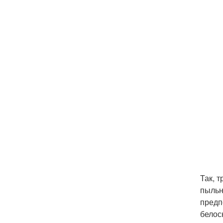
Так, 
пыльн
предп
белос