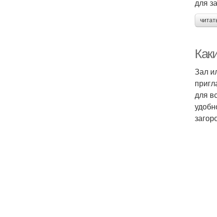
для з
читат
Как
Зал и
пригл
для в
удобн
загор