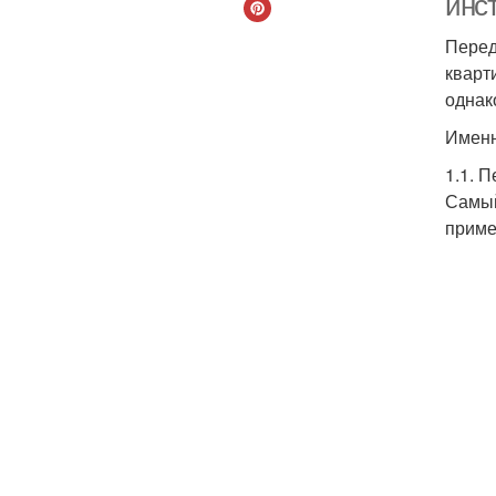
инс
Перед
кварт
однак
Именн
1.1. 
Самый
приме