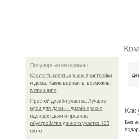
Ком
Популярные материалы
Де
Как состыковать крышу пристройки
и дома. Какие варианты возможны
в принципе
Простой дизайн участка. Лучшие
идеи для дачи — дизайнерские
Как
идеи для дачи и правила
Без в
обустройства дачного участка 105
подар
фото