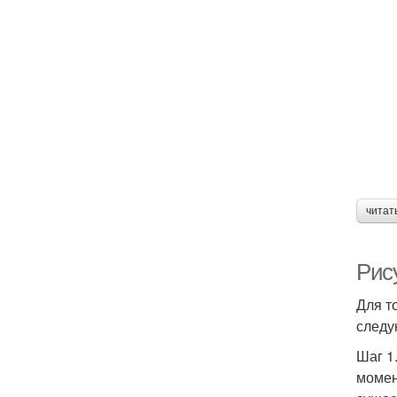
читат
Рису
Для т
следу
Шаг 1
момен