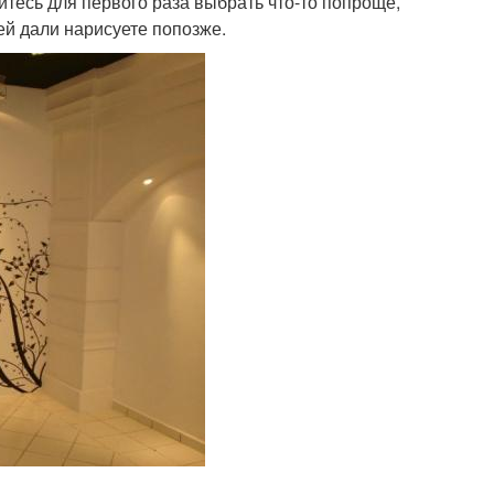
тесь для первого раза выбрать что-то попроще,
ей дали нарисуете попозже.