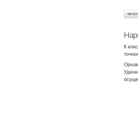
читат
Нар
К кла
точно
Орнам
Удачн
осуще