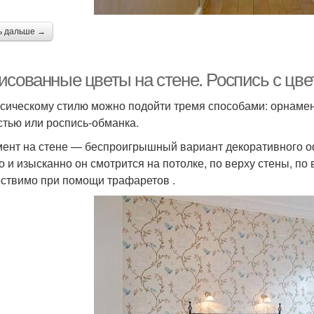
ь дальше →
исованные цветы на стене. Роспись с цве
ссическому стилю можно подойти тремя способами: орнамен
стью или роспись-обманка.
ент на стене — беспроигрышный вариант декоративного о
о и изысканно он смотрится на потолке, по верху стены, по
ствимо при помощи трафаретов .