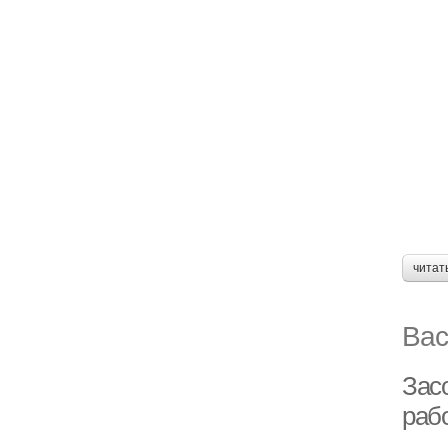
читат
Вас
Засо
рабо