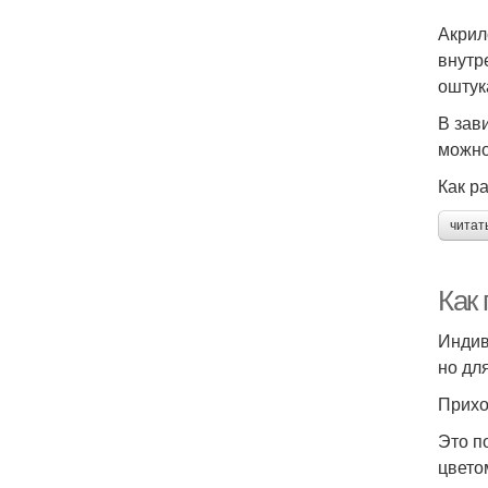
Акрил
внутр
оштук
В зав
можно
Как р
читат
Как 
Индив
но дл
Прих
Это п
цвето