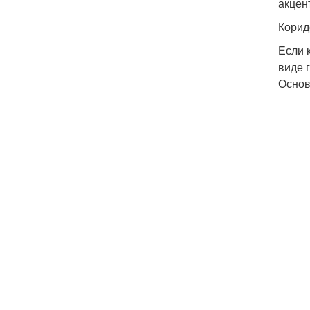
акцен
Корид
Если 
виде 
Основ