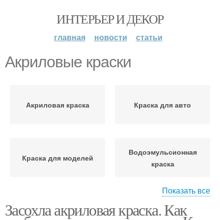
ИНТЕРЬЕР И ДЕКОР
главная
новости
статьи
Акриловые краски
Акриловая краска
Краска для авто
Водоэмульсионная
Краска для моделей
краска
Показать все
Засохла акриловая краска. Как
Разбавитель для
Краски с комочками
акриловых красок