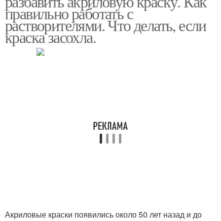
разбавить акриловую краску. Как
правильно работать с
растворителями. Что делать, если
краска засохла.
Краски по номерам
Краски от раскраски
Краски для декорации
Краски для росписи
Флуоресцентные
Акриловые составы
краски
Трафаретные краски
Краска для росписи
Акриловые краски появились около 50 лет назад и до