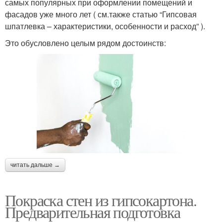
самых популярных при оформлении помещений и
фасадов уже много лет ( см.также статью “Гипсовая
Водоэмульсионные
Краски для стен
шпатлевка – характеристики, особенности и расход” ).
краски
Это обусловлено целым рядом достоинств:
Водно-дисперсионные
Хлоркаучуковые краски
краски
Краски на водной
Краска для стен
основе
читать дальше →
Влагостойкие краски
Краска для волос
Покраска стен из гипсокартона.
Предварительная подготовка