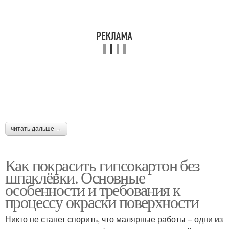
Краски со стен
Краска с потолка
Краска со стен
Краски для декорации
читать дальше →
Флуоресцентные
Краски для росписи
краски
Как покрасить гипсокартон без
шпаклёвки. Основные
особенности и требования к
Трафаретные краски
Краски для потолка
процессу окраски поверхности
Никто не станет спорить, что малярные работы – одни из