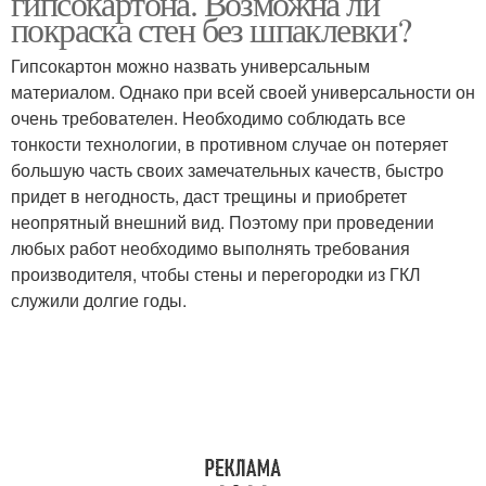
гипсокартона. Возможна ли
покраска стен без шпаклевки?
Гипсокартон можно назвать универсальным
материалом. Однако при всей своей универсальности он
Фактурные краски
Краска для побелки
очень требователен. Необходимо соблюдать все
тонкости технологии, в противном случае он потеряет
большую часть своих замечательных качеств, быстро
придет в негодность, даст трещины и приобретет
Краска на побелку
Акриловая краска
неопрятный внешний вид. Поэтому при проведении
любых работ необходимо выполнять требования
производителя, чтобы стены и перегородки из ГКЛ
служили долгие годы.
Краска для авто
Краска для моделей
Разбавитель для
Краски с комочками
акриловых красок