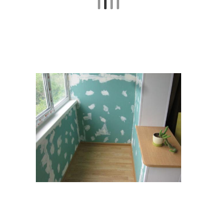
Акриловые краски
Краски по номерам
Плитка на
Краски от раскраски
водоэмульсионную
краску
Обои на
водоэмульсионную
Дисперсионная краска
краску
Краска на стенах
Краска со стены