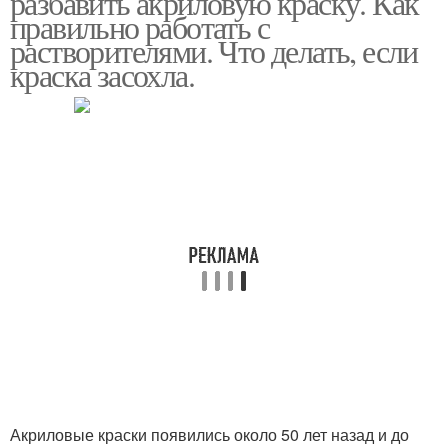
разбавить акриловую краску. Как
правильно работать с
растворителями. Что делать, если
краска засохла.
Краски по номерам
Краски от раскраски
Краски на водной
Краска для стен
основе
Влагостойкие краски
Краска для волос
Акриловые краски появились около 50 лет назад и до