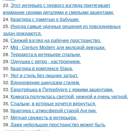
23.
Этот интерьер с первого взгляда притягивает
внимание своими деталями и смелыми акцентами.
24.
Квартира с памятью о бабушке.
25.
Иногда самые удачные решения из повседневных
задач рождаются.
26.
Свежий взгляд на рабочее пространство.
27.
Mid - Century Modern для молодой девушки.
28.
Терракота в интерьере спальни.
29.
Однушка с ретро - настроением.
30.
Квартира в комплексе Slava.
31.
Уют и стиль без лишних затрат.
32.
Вдохновение шинуазри стилем.
33.
Евротрёшка в Петербурге с яркими акцентами.
34.
Комната получилась светлой, нежной и очень уютной.
35.
Спальни, в которые хочется вернуться.
36.
Квартира с атмосферой старой Англии.
37.
Мятная свежесть в интерьере.
38.
Даже небольшое пространство может быть