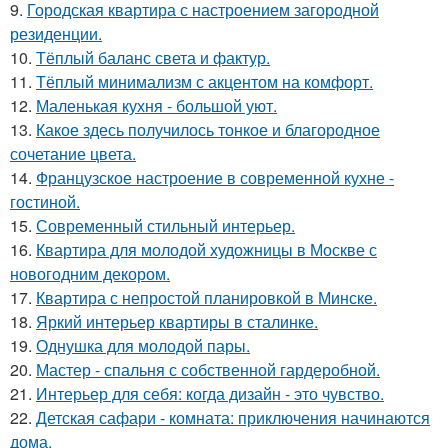
9.
Городская квартира с настроением загородной
резиденции.
10.
Тёплый баланс света и фактур.
11.
Тёплый минимализм с акцентом на комфорт.
12.
Маленькая кухня - большой уют.
13.
Какое здесь получилось тонкое и благородное
сочетание цвета.
14.
Французское настроение в современной кухне -
гостиной.
15.
Современный стильный интерьер.
16.
Квартира для молодой художницы в Москве с
новогодним декором.
17.
Квартира с непростой планировкой в Минске.
18.
Яркий интерьер квартиры в сталинке.
19.
Однушка для молодой пары.
20.
Мастер - спальня с собственной гардеробной.
21.
Интерьер для себя: когда дизайн - это чувство.
22.
Детская сафари - комната: приключения начинаются
дома.