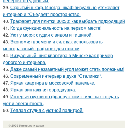
невероятно удобным.
39.
Скрытый шкаф. Иногда шкаф визуально утяжеляет
интерьер и "Съедает" пространство.
40.
Трафарет для плитки 30х30: как выбрать подходящий
41.
Когда функциональность на первом месте!
42.
Уют у моря: студия с видом и тишиной.
43.
Экономия времени и сил: как использовать
многоразовый трафарет для плитки
44.
Визуальный шик: квартира в Минске как пример
дорогого интерьера.
45.
Даже самый незаметный угол может стать полезным!
46.
Современный интерьер в духе "Сталинки".
47.
Яркая квартира в московской панельке.
48.
Яркая винтажная евродвушка.
49.
Интерьер кухни во французском стиле: как создать
уют и элегантность
50.
Тёплая студия с уютной палитрой.
© 2026 Интерьер и декор