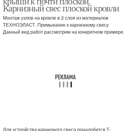
крыши к почти плоской.
Карнизный свес плоской кровли
Монтаж узлов на кровле в 2 слоя из материалов
Кровли по деревянным
ТЕХНОЭЛАСТ. Примыкание к карнизному свесу
балкам
Данный вид работ рассмотрим на конкретном примере.
Для устройства карнизного свеса понадобится Т-