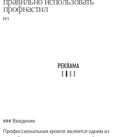
правильно использовать
профнастил
H1
Кровельные материалы
Крыша с мансардой
Ломаная крыша
Крыши с мансардой
Дизайн для ломаной
Мансардная крыша
крыши
### Введение
Материал на ломаную
Мансарды на ломаной
крышу
крыше
Профессиональная кровля является одним из