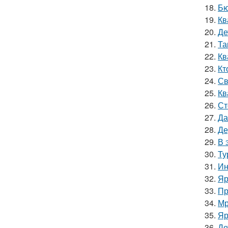
18.
Бю
19.
Кв
20.
Де
21.
Та
22.
Кв
23.
Кт
24.
Св
25.
Кв
26.
Ст
27.
Да
28.
Де
29.
В 
30.
Ту
31.
Ин
32.
Яр
33.
Пр
34.
Мр
35.
Яр
36.
Де