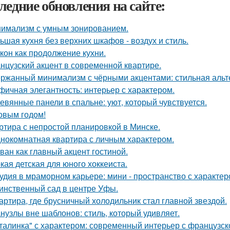
ледние обновления на сайте:
имализм с умным зонированием.
ьшая кухня без верхних шкафов - воздух и стиль.
кон как продолжение кухни.
нцузский акцент в современной квартире.
ржанный минимализм с чёрными акцентами: стильная альте
фичная элегантность: интерьер с характером.
евянные панели в спальне: уют, который чувствуется.
овым годом!
ртира с непростой планировкой в Минске.
нокомнатная квартира с личным характером.
ван как главный акцент гостиной.
кая детская для юного хоккеиста.
удия в мраморном карьере: мини - пространство с характер
инственный сад в центре Уфы.
артира, где брусничный холодильник стал главной звездой.
нузлы вне шаблонов: стиль, который удивляет.
талинка" с характером: современный интерьер с французск