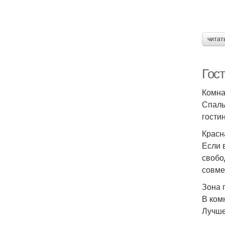
читат
Гос
Комна
Спаль
гости
Красн
Если 
свобо
совме
Зона 
В ком
Лучше