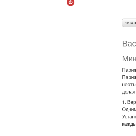
читат
Вас
Мин
Париж
Париж
неотъ
делая
1. Ве
Одним
Устан
кажды