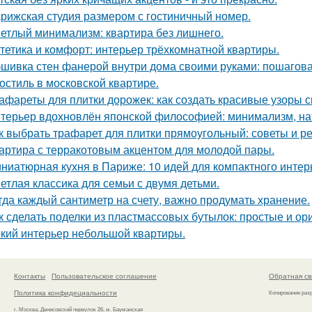
рижская студия размером с гостиничный номер.
етлый минимализм: квартира без лишнего.
тетика и комфорт: интерьер трёхкомнатной квартиры.
шивка стен фанерой внутри дома своими руками: пошагова
остиль в московской квартире.
афареты для плитки дорожек: как создать красивые узоры 
терьер вдохновлён японской философией: минимализм, на
к выбрать трафарет для плитки прямоугольный: советы и 
артира с терракотовым акцентом для молодой пары.
ниатюрная кухня в Париже: 10 идей для компактного интер
етлая классика для семьи с двумя детьми.
гда каждый сантиметр на счету, важно продумать хранение.
к сделать поделки из пластмассовых бутылок: простые и о
кий интерьер небольшой квартиры.
Контакты
Пользовательское соглашение
Обратная св
Политика конфидециальности
Копирование раз
г. Москва, Денисовский переулок 26, м. Бауманская