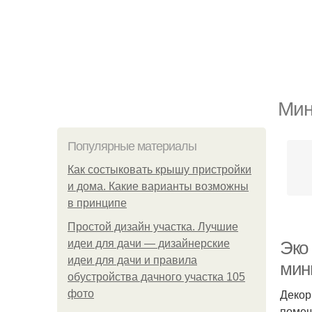
Мин
Популярные материалы
Как состыковать крышу пристройки
и дома. Какие варианты возможны
в принципе
Простой дизайн участка. Лучшие
идеи для дачи — дизайнерские
Эко
идеи для дачи и правила
мин
обустройства дачного участка 105
Декор
фото
помещ