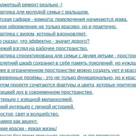
джетный ремонт реально -!
артира для молодой семьи с малышом.
тская сафари - комната: приключения начинаются дома.
кое оформление не только красиво, но и практично.
артира с видом, который вдохновляет.
о сказал, что эффектно - значит дорого?
ежий взгляд на рабочее пространство.
артира спроектирована для семьи с двумя детьми - простор
олетний шкаф сохранил в себе память поколений, но нужд
же в ограниченном пространстве можно создать уют и красо
ревянные проёмы - это не только функционально, но и крас
этом проекте сочетаются фактуры и цвета, которые притяги
рецкий дух в современном пространстве.
терьер с изящной меланхолией.
кий интерьер с личной историей.
остор, свет и волшебство.
амор как акцент.
кие краски - яркая жизнь!
тская без ярких кричащих акцентов - и это прекрасно.