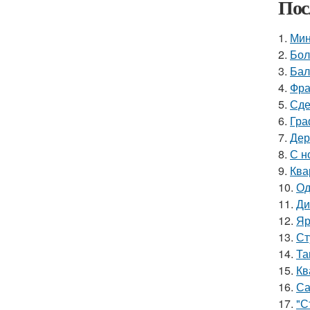
Пос
1.
Мин
2.
Бол
3.
Бал
4.
Фра
5.
Сде
6.
Гра
7.
Дер
8.
С н
9.
Ква
10.
Од
11.
Ди
12.
Яр
13.
Ст
14.
Та
15.
Кв
16.
Са
17.
"С