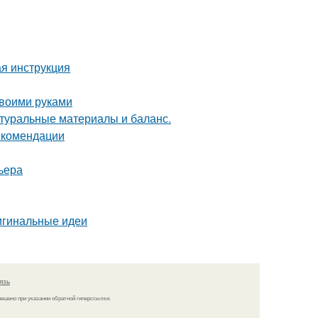
я инструкция
своими руками
туральные материалы и баланс.
рекомендации
ьера
ригинальные идеи
язь
решено при указании обратной гиперссылки.