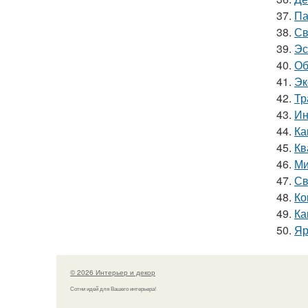
37.
Па
38.
Св
39.
Эс
40.
Об
41.
Эк
42.
Тр
43.
Ин
44.
Ка
45.
Кв
46.
Ми
47.
Св
48.
Ко
49.
Ка
50.
Яр
© 2026 Интерьер и декор
Сотни идей для Вашего интерьера!