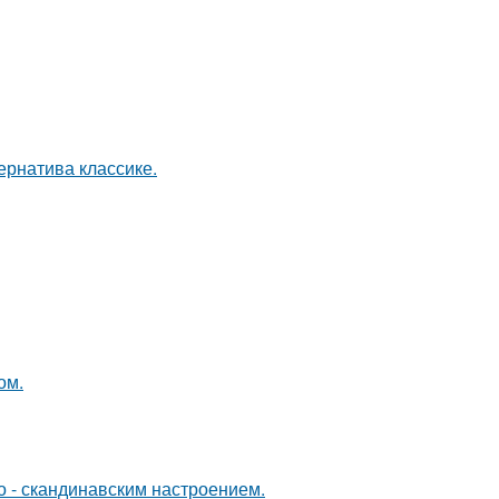
рнатива классике.
ом.
о - скандинавским настроением.