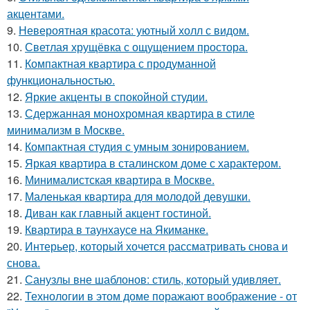
акцентами.
9.
Невероятная красота: уютный холл с видом.
10.
Светлая хрущёвка с ощущением простора.
11.
Компактная квартира с продуманной
функциональностью.
12.
Яркие акценты в спокойной студии.
13.
Сдержанная монохромная квартира в стиле
минимализм в Москве.
14.
Компактная студия с умным зонированием.
15.
Яркая квартира в сталинском доме с характером.
16.
Минималистская квартира в Москве.
17.
Маленькая квартира для молодой девушки.
18.
Диван как главный акцент гостиной.
19.
Квартира в таунхаусе на Якиманке.
20.
Интерьер, который хочется рассматривать снова и
снова.
21.
Санузлы вне шаблонов: стиль, который удивляет.
22.
Технологии в этом доме поражают воображение - от