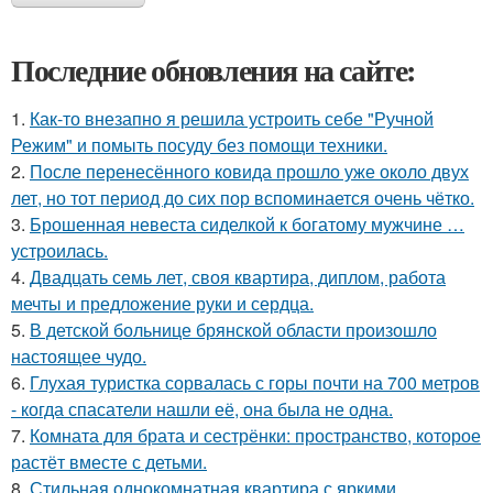
Последние обновления на сайте:
1.
Как-то внезапно я решила устроить себе "Ручной
Режим" и помыть посуду без помощи техники.
2.
После перенесённого ковида прошло уже около двух
лет, но тот период до сих пор вспоминается очень чётко.
3.
Брошенная невеста сиделкой к богатому мужчине …
устроилась.
4.
Двадцать семь лет, своя квартира, диплом, работа
мечты и предложение руки и сердца.
5.
В детской больнице брянской области произошло
настоящее чудо.
6.
Глухая туристка сорвалась с горы почти на 700 метров
- когда спасатели нашли её, она была не одна.
7.
Комната для брата и сестрёнки: пространство, которое
растёт вместе с детьми.
8.
Стильная однокомнатная квартира с яркими