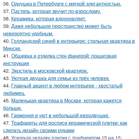
36.
Однушка в Петербурге с мягкой элегантностью.
37.
Пастель, которая звучит по-взрослому.
38.
Керамика, которая вдохновляет.
39.
Даже небольшое пространство может быть
невероятно удобным.
40.
Голландский синий в интерьере: стильная квартира в
Минске.
41.
Обшивка и отделка стен фанерой: пошаговая
инструкция
42.
Экостиль в московской квартире.
43.
Уютная двушка для семьи из трёх человек.
44.
Главный акцент в любом интерьере - хвостатый
любимец.
45.
Маленькая квартира в Москве, которая кажется
больше.
46.
Гармония и уют в небольшой евродвушке.
47.
Трафареты для росписи керамической плитки: как
сделать дизайн своими руками
48.
Ускорьте укладку плитки с трафаретом 15 на 15: