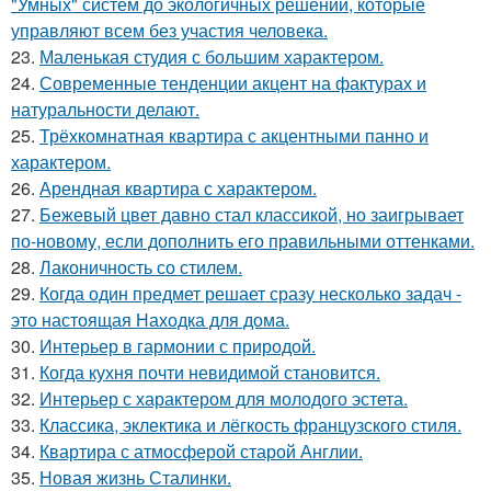
"Умных" систем до экологичных решений, которые
управляют всем без участия человека.
23.
Маленькая студия с большим характером.
24.
Современные тенденции акцент на фактурах и
натуральности делают.
25.
Трёхкомнатная квартира с акцентными панно и
характером.
26.
Арендная квартира с характером.
27.
Бежевый цвет давно стал классикой, но заигрывает
по-новому, если дополнить его правильными оттенками.
28.
Лаконичность со стилем.
29.
Когда один предмет решает сразу несколько задач -
это настоящая Находка для дома.
30.
Интерьер в гармонии с природой.
31.
Когда кухня почти невидимой становится.
32.
Интерьер с характером для молодого эстета.
33.
Классика, эклектика и лёгкость французского стиля.
34.
Квартира с атмосферой старой Англии.
35.
Новая жизнь Сталинки.