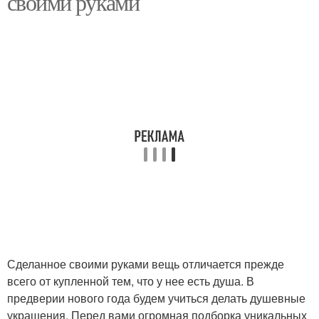
своими руками
Поделки на новый год
Несложные поделки
Поделка из бумаги
Поделка в садик
Поделки в детский сад
Поделки на год
Сделанное своими руками вещь отличается прежде
всего от купленной тем, что у нее есть душа. В
Новогодние подарки
Новогодний декор
предверии нового года будем учиться делать душевные
украшения. Перед вами огромная подборка уникальных