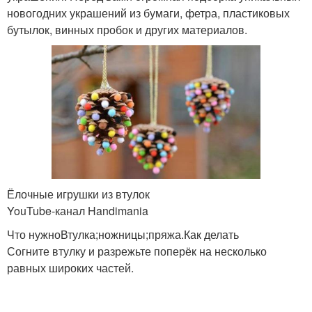
новогодних украшений из бумаги, фетра, пластиковых
бутылок, винных пробок и других материалов.
Поделки из
Новогодние шары
пластиковых бутылок
Эффектные поделки
Поделки к новому году
Ёлочные игрушки из втулок
новогодние поделки
Поделки из картона
YouTube‑канал Handimania
Что нужноВтулка;ножницы;пряжа.Как делать
Согните втулку и разрежьте поперёк на несколько
равных широких частей.