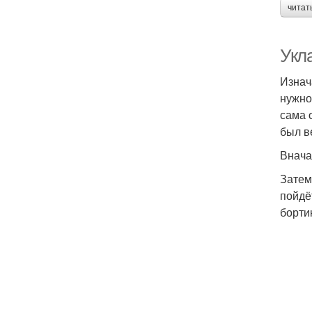
читат
Укл
Изнач
нужно
сама 
был в
Внача
Затем
пойдё
борти