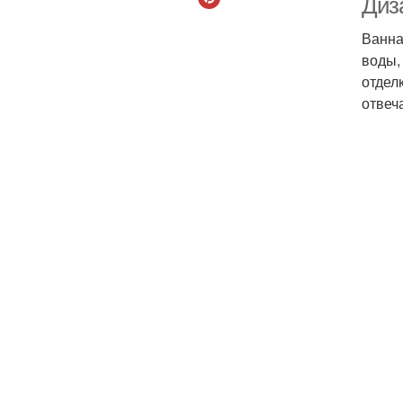
Диз
Ванна
воды,
отдел
отвеч