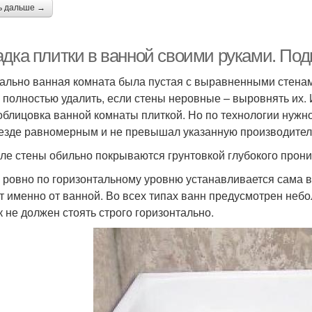
ь дальше →
адка плитки в ванной своими руками. Под
ально ванная комната была пустая с выравненными стенами.
 полностью удалить, если стены неровные – выровнять их. 
облицовка ванной комнаты плиткой. Но по технологии нужно 
езде равномерным и не превышал указанную производител
ле стены обильно покрываются грунтовкой глубокого прон
 ровно по горизонтальному уровню устанавливается сама ва
т именно от ванной. Во всех типах ванн предусмотрен небо
к не должен стоять строго горизонтально.