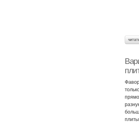
читат
Вар
пли
Фавор
тольк
прямо
разну
больш
плиты