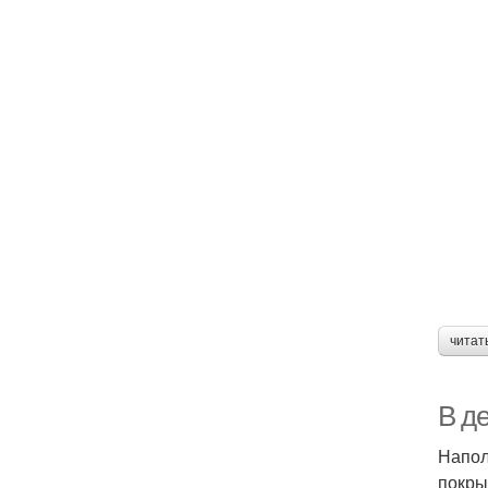
читат
В д
Напол
покры