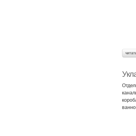
читат
Укл
Отдел
канал
короб
ванно