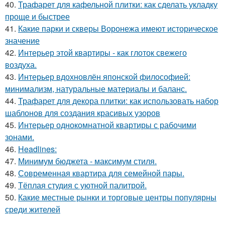
40.
Трафарет для кафельной плитки: как сделать укладку
проще и быстрее
41.
Какие парки и скверы Воронежа имеют историческое
значение
42.
Интерьер этой квартиры - как глоток свежего
воздуха.
43.
Интерьер вдохновлён японской философией:
минимализм, натуральные материалы и баланс.
44.
Трафарет для декора плитки: как использовать набор
шаблонов для создания красивых узоров
45.
Интерьер однокомнатной квартиры с рабочими
зонами.
46.
Headlines:
47.
Минимум бюджета - максимум стиля.
48.
Современная квартира для семейной пары.
49.
Тёплая студия с уютной палитрой.
50.
Какие местные рынки и торговые центры популярны
среди жителей