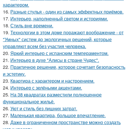
характером.
16.
Разные стулья - один из самых эффектных приёмов.
17.
Интерьер, наполненный светом и историями.
18.
Стиль вне времени.
19.
Технологии в этом доме поражают воображение - от
"Умных" систем до экологичных решений, которые
управляют всем без участия человека.
20.
Яркий интерьер с испанским темпераментом.
21.
Интерьер в духе "Алисы в стране Чудес".
22.
Практичное решение, которое сочетает безопасность
и эстетику.
23.
Квартира с характером и настроением.
24.
Интерьер с зелёными акцентами.
25.
На 38 квадратах разместили полноценное
функциональное жильё.
26.
Уют и стиль без лишних затрат.
27.
Маленькая квартира, большое впечатление.
28.
Даже в ограниченном пространстве можно создать