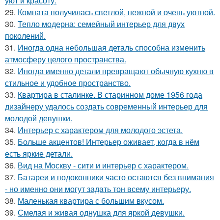
уют и красоту.
29.
Комната получилась светлой, нежной и очень уютной.
30.
Тепло модерна: семейный интерьер для двух
поколений.
31.
Иногда одна небольшая деталь способна изменить
атмосферу целого пространства.
32.
Иногда именно детали превращают обычную кухню в
стильное и удобное пространство.
33.
Квартира в сталинке. В старинном доме 1956 года
дизайнеру удалось создать современный интерьер для
молодой девушки.
34.
Интерьер с характером для молодого эстета.
35.
Больше акцентов! Интерьер оживает, когда в нём
есть яркие детали.
36.
Вид на Москву - сити и интерьер с характером.
37.
Батареи и подоконники часто остаются без внимания
- но именно они могут задать тон всему интерьеру.
38.
Маленькая квартира с большим вкусом.
39.
Смелая и живая однушка для яркой девушки.