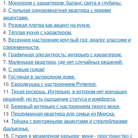
1.
Монохром с характером: баланс света и глубины.
2.
Стильная однокомнатная квартира с яркими
акцентами.
3.
Розовая плитка как акцент на кухне.
4.
Тёплая кухня с характером.
5.
Весеннее настроение круглый год: диалог классики и
современности.
6.
Графичная элегантность: интерьер с характером.
7.
Маленькая квартира, где нет случайных решений.
8.
С новым годом!
9.
Гостиная в загородном доме.
10.
Евродвушка с настроением Pinterest.
11.
Тихая роскошь. Интерьер, в котором нет кричащих
решений, но есть ощущение статуса и комфорта.
12.
Бежевый интерьер с настроением тихого моря.
13.
Продуманная квартира для семьи из Минска.
14.
Трёшка с винтажными акцентами и стеклоблоками
фальконье.
15.
Студия в мраморном карьере: мини - пространство с