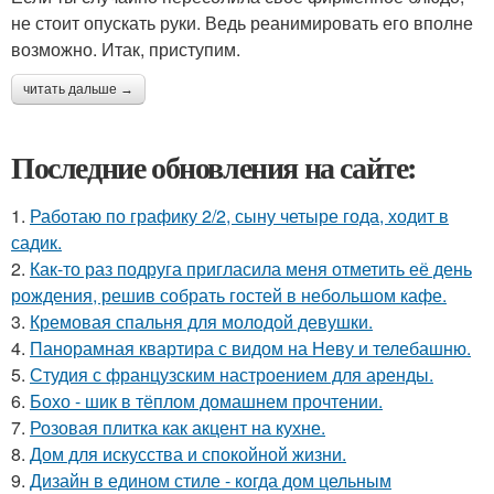
не стоит опускать руки. Ведь реанимировать его вполне
возможно. Итак, приступим.
читать дальше →
Последние обновления на сайте:
1.
Работаю по графику 2/2, сыну четыре года, ходит в
садик.
2.
Как-то раз подруга пригласила меня отметить её день
рождения, решив собрать гостей в небольшом кафе.
3.
Кремовая спальня для молодой девушки.
4.
Панорамная квартира с видом на Неву и телебашню.
5.
Студия с французским настроением для аренды.
6.
Бохо - шик в тёплом домашнем прочтении.
7.
Розовая плитка как акцент на кухне.
8.
Дом для искусства и спокойной жизни.
9.
Дизайн в едином стиле - когда дом цельным