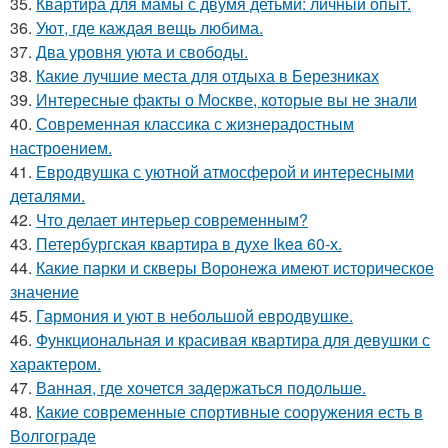
35.
Квартира для мамы с двумя детьми: личный опыт.
36.
Уют, где каждая вещь любима.
37.
Два уровня уюта и свободы.
38.
Какие лучшие места для отдыха в Березниках
39.
Интересные факты о Москве, которые вы не знали
40.
Современная классика с жизнерадостным
настроением.
41.
Евродвушка с уютной атмосферой и интересными
деталями.
42.
Что делает интерьер современным?
43.
Петербургская квартира в духе Ikea 60-х.
44.
Какие парки и скверы Воронежа имеют историческое
значение
45.
Гармония и уют в небольшой евродвушке.
46.
Функциональная и красивая квартира для девушки с
характером.
47.
Ванная, где хочется задержаться подольше.
48.
Какие современные спортивные сооружения есть в
Волгограде