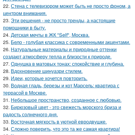
22.
Стена с телевизором может быть не просто фоном, а
центром внимания.
23.
Эти решения - не просто тренды, а настоящие
помощники в быту.
24.
Детская мечты в ЖК "Self", Москва.
25.
Бело - голубая классика с современными акцентами.
26.
Натуральные материалы и природные оттенки
создают атмосферу тепла и близости к природе.
27.
Однушка в матовых тонах: спокойствие и глубина.
28.
Вдохновение шинуазри стилем.
29.
Идеи, которые хочется повторить.
30.
Водная гладь, березы и кот Марсель: квартира с
террасой в Москве.
31.
Небольшое пространство, созданное с любовью.
32.
Бирюзовый цвет - это свежесть морского бриза и
радость солнечного дня.
33.
Восточная мягкость в уютной евродвушке.
34.
Сложно поверить, что это та же самая квартира!