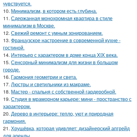
чувствуется.
10.
Минимализм, в котором есть глубина.
11.
Сдержанная монохромная квартира в стиле
минимализм в Москве.
12.
Свежий ремонт с умным зонированием.
13.
Французское настроение в современной кухне -
гостиной.
14.
Интерьер с характером в доме конца XIX века.
15.
Сенсорный минимализм для жизни в большом
городе.
16.
Гармония геометрии и света.
17.
Люстры и светильники из макраме.
18.
Мастер - спальня с собственной гардеробной.
19.
Студия в мраморном карьере: мини - пространство с
характером.
20.
Дерево в интерьере: тепло, уют и природная
гармония.
21.
Хрущёвка, которая удивляет: дизайнерский апгрейд
для аренды.