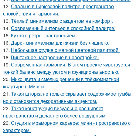
12.
Спальня в бирюзовой палитре: пространство
спокойствия и гармонии.
13.
Тёплый минимализм с акцентом на комфорт.
14.
Современный интерьер в спокойной палитре.
15.
Кухня с ретро - настроением.
16.
Дарк - минимализм для жизни без лишнего.
17.
Небольшая студия с мягкой цветовой палитрой.
18.
Винтажное настроение в новостройке.
19.
Современная гармония. В этом проекте чувствуется
тонкий баланс между уютом и функциональностью.
20.
Микс цвета и смелых решений в трёхкомнатной
квартире в Минске.
21.
Такая шторка не только скрывает содержимое тумбы,
но и становится декоративным акцентом.
22.
Такая конструкция визуально расширяет
пространство и делает его более воздушным.
23.
Студия в мраморном карьере: мини - пространство с
характером.