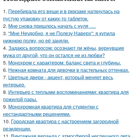
1.
Перебирала его вещи и в рюкзаке наткнулась на
пустую упаковку от каких-то таблеток.
2.
Мне снова пришлось начать с нуля ….
3.
"Мне Неудобно, я не Полезу Наверх": я купила
нижнюю полку, но её заняли.
4.
Задаюсь вопросом: осознают ли жёны, вернувшие
мужа от другой, что он остался не из любви?
5.
Монохром с характером: баланс света и глубины.
6.
Нежная комната для девочки в пастельных оттенках.
7.
Цветные двери - акцент, который меняет весь
интерьер.
8.
Интерьер с теплыми воспоминаниями: квартира для
пожилой пары.
9.
Монохромная квартира для студентки с
нестандартными решениями.
10.
Городская квартира с настроением загородной
резиденции.
11.
Винтажная веранда с атмосферой неспешного лета.