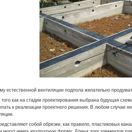
му естественной вентиляции подпола желательно продумать
 того как на стадии проектирования выбрана будущая схе
упать к реализации проектного решения. В любом случае н
ляции.
редставляют собой обрезки, как правило, пластиковых кан
и могут иметь квадратную форму. Длина этих элементов ра