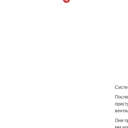
Систе
После
прист
венти
Они п
мм ил