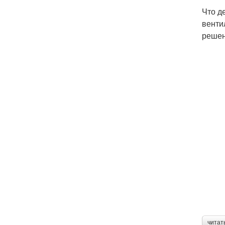
Что д
венти
решен
читат