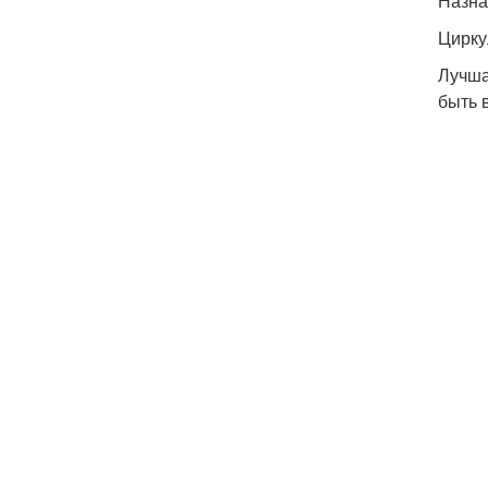
Назна
Цирку
Лучша
быть 