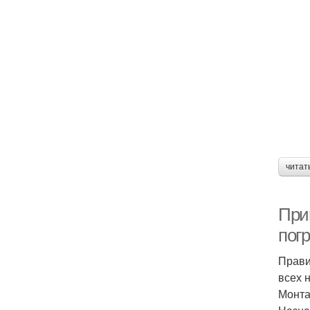
читат
При
пог
Прави
всех 
Монта