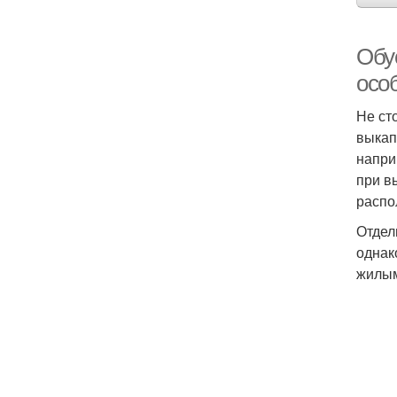
Обу
осо
Не ст
выкап
напри
при в
распо
Отдел
однак
жилым