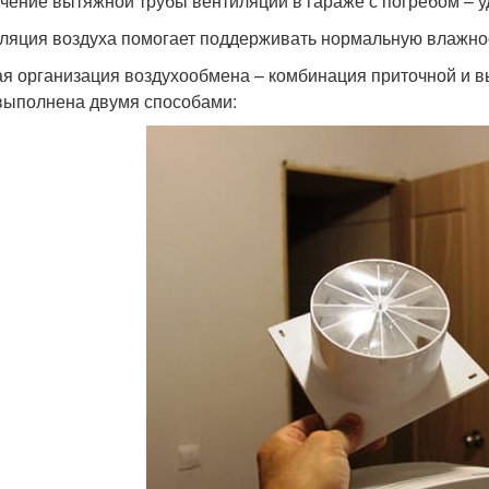
чение вытяжной трубы вентиляции в гараже с погребом – уд
ляция воздуха помогает поддерживать нормальную влажно
я организация воздухообмена – комбинация приточной и в
выполнена двумя способами: