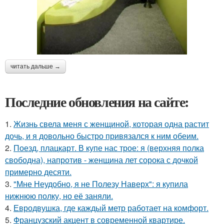
читать дальше →
Последние обновления на сайте:
1.
Жизнь свела меня с женщиной, которая одна растит
дочь, и я довольно быстро привязался к ним обеим.
2.
Поезд, плацкарт. В купе нас трое: я (верхняя полка
свободна), напротив - женщина лет сорока с дочкой
примерно десяти.
3.
"Мне Неудобно, я не Полезу Наверх": я купила
нижнюю полку, но её заняли.
4.
Евродвушка, где каждый метр работает на комфорт.
5.
Французский акцент в современной квартире.