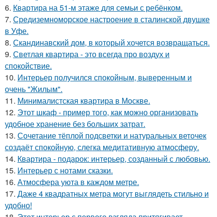
6.
Квартира на 51-м этаже для семьи с ребёнком.
7.
Средиземноморское настроение в сталинской двушке
в Уфе.
8.
Скандинавский дом, в который хочется возвращаться.
9.
Светлая квартира - это всегда про воздух и
спокойствие.
10.
Интерьер получился спокойным, выверенным и
очень "Жилым".
11.
Минималистская квартира в Москве.
12.
Этот шкаф - пример того, как можно организовать
удобное хранение без больших затрат.
13.
Сочетание тёплой подсветки и натуральных веточек
создаёт спокойную, слегка медитативную атмосферу.
14.
Квартира - подарок: интерьер, созданный с любовью.
15.
Интерьер с нотами сказки.
16.
Атмосфера уюта в каждом метре.
17.
Даже 4 квадратных метра могут выглядеть стильно и
удобно!
18.
Этот интерьер с первого взгляда притягивает