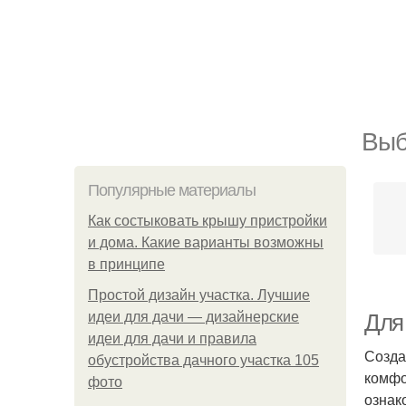
Выб
Популярные материалы
Как состыковать крышу пристройки
и дома. Какие варианты возможны
в принципе
Простой дизайн участка. Лучшие
идеи для дачи — дизайнерские
Для
идеи для дачи и правила
Созда
обустройства дачного участка 105
комфо
фото
ознак