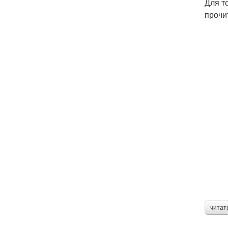
Для т
прочи
читат