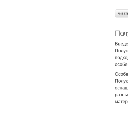
читат
Пол
Введ
Полук
подхо
особе
Особе
Полук
оснащ
разны
матер