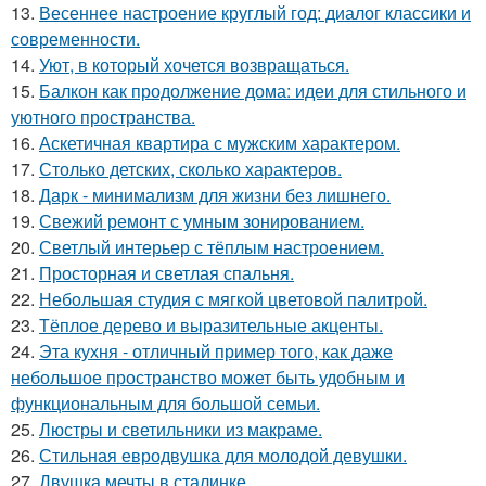
13.
Весеннее настроение круглый год: диалог классики и
современности.
14.
Уют, в который хочется возвращаться.
15.
Балкон как продолжение дома: идеи для стильного и
уютного пространства.
16.
Аскетичная квартира с мужским характером.
17.
Столько детских, сколько характеров.
18.
Дарк - минимализм для жизни без лишнего.
19.
Свежий ремонт с умным зонированием.
20.
Светлый интерьер с тёплым настроением.
21.
Просторная и светлая спальня.
22.
Небольшая студия с мягкой цветовой палитрой.
23.
Тёплое дерево и выразительные акценты.
24.
Эта кухня - отличный пример того, как даже
небольшое пространство может быть удобным и
функциональным для большой семьи.
25.
Люстры и светильники из макраме.
26.
Стильная евродвушка для молодой девушки.
27.
Двушка мечты в сталинке.