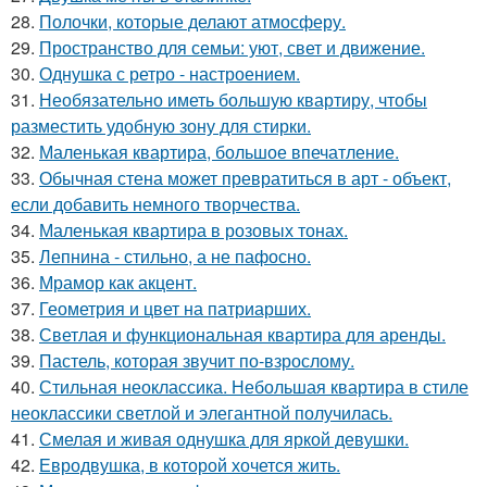
28.
Полочки, которые делают атмосферу.
29.
Пространство для семьи: уют, свет и движение.
30.
Однушка с ретро - настроением.
31.
Необязательно иметь большую квартиру, чтобы
разместить удобную зону для стирки.
32.
Маленькая квартира, большое впечатление.
33.
Обычная стена может превратиться в арт - объект,
если добавить немного творчества.
34.
Маленькая квартира в розовых тонах.
35.
Лепнина - стильно, а не пафосно.
36.
Мрамор как акцент.
37.
Геометрия и цвет на патриарших.
38.
Светлая и функциональная квартира для аренды.
39.
Пастель, которая звучит по-взрослому.
40.
Стильная неоклассика. Небольшая квартира в стиле
неоклассики светлой и элегантной получилась.
41.
Смелая и живая однушка для яркой девушки.
42.
Евродвушка, в которой хочется жить.