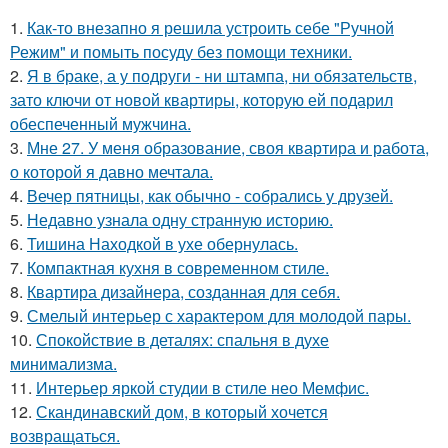
1.
Как-то внезапно я решила устроить себе "Ручной
Режим" и помыть посуду без помощи техники.
2.
Я в браке, а у подруги - ни штампа, ни обязательств,
зато ключи от новой квартиры, которую ей подарил
обеспеченный мужчина.
3.
Мне 27. У меня образование, своя квартира и работа,
о которой я давно мечтала.
4.
Вечер пятницы, как обычно - собрались у друзей.
5.
Недавно узнала одну странную историю.
6.
Тишина Находкой в ухе обернулась.
7.
Компактная кухня в современном стиле.
8.
Квартира дизайнера, созданная для себя.
9.
Смелый интерьер с характером для молодой пары.
10.
Спокойствие в деталях: спальня в духе
минимализма.
11.
Интерьер яркой студии в стиле нео Мемфис.
12.
Скандинавский дом, в который хочется
возвращаться.