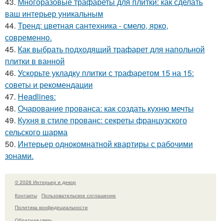
43.
Многоразовые трафареты для плитки: как сделать
ваш интерьер уникальным
44.
Тренд: цветная сантехника - смело, ярко,
современно.
45.
Как выбрать подходящий трафарет для напольной
плитки в ванной
46.
Ускорьте укладку плитки с трафаретом 15 на 15:
советы и рекомендации
47.
Headlines:
48.
Очарование прованса: как создать кухню мечты
49.
Кухня в стиле прованс: секреты французского
сельского шарма
50.
Интерьер однокомнатной квартиры с рабочими
зонами.
© 2026 Интерьер и декор
Контакты
Пользовательское соглашение
Политика конфидециальности
Обратная связь