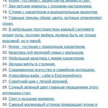
16.
Кухня - гостиная с акцентом на дерево и свет.
17.
Две детские комнаты с похожим настроением.
18.
Студия с характером и выразительным акцентом.
19.
Главные тренды обоев: цвета, которые определяют
сезон.
20.
В небольших пространствах каждый сантиметр
играет роль, поэтому мебель должна быть не только
красивой, но и умной.
21.
Кухня - гостиная с природным характером.
22.
Квартира для молодой семьи с малышом.
23.
Небольшая квартира с ярким характером.
24.
Двушка мечты в сталинке.
25.
Современное искусство в семейном интерьере.
26.
Атмосфера ваби - саби в Екатеринбурге.
27.
Советский шик с лёгкой иронией.
28.
Сочный зеленый цвет главным украшением этого
интерьера стал.
29.
Свет и дыхание времени.
30.
Смелый малиновый оттенок превращает кухню в