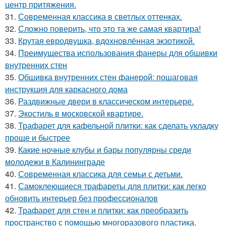
центр притяжения.
31.
Современная классика в светлых оттенках.
32.
Сложно поверить, что это та же самая квартира!
33.
Крутая евродвушка, вдохновлённая экзотикой.
34.
Преимущества использования фанеры для обшивки
внутренних стен
35.
Обшивка внутренних стен фанерой: пошаговая
инструкция для каркасного дома
36.
Раздвижные двери в классическом интерьере.
37.
Экостиль в московской квартире.
38.
Трафарет для кафельной плитки: как сделать укладку
проще и быстрее
39.
Какие ночные клубы и бары популярны среди
молодежи в Калининграде
40.
Современная классика для семьи с детьми.
41.
Самоклеющиеся трафареты для плитки: как легко
обновить интерьер без профессионалов
42.
Трафарет для стен и плитки: как преобразить
пространство с помощью многоразового пластика.