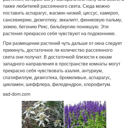
также любителей рассеянного света. Сюда можно
поставить аспарагус, жасмин низкий, циссус, хамероп,
сансевиерию, дизиготеку, эвкалипт, финиковую пальму,
эхмею, бегонию Рекс, бильбергию поникшую. Эти
растения прекрасно себя чувствуют на подоконнике.
При размещении растений чуть дальше от окна следует
прикинуть, достаточное ли количество рассеянного
света они получат. В достаточной близости к окнам
западного направления в пространстве комнаты могут
прекрасно себя чувствовать азалия, антуриум,
спатифиллум, дизиготека, бромеливые, аспарагус,
цикламен, шеффлера, филодендрон, хлорофитум.
sad-dom.com