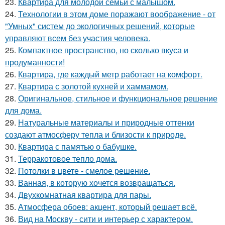
23.
Квартира для молодой семьи с малышом.
24.
Технологии в этом доме поражают воображение - от
"Умных" систем до экологичных решений, которые
управляют всем без участия человека.
25.
Компактное пространство, но сколько вкуса и
продуманности!
26.
Квартира, где каждый метр работает на комфорт.
27.
Квартира с золотой кухней и хаммамом.
28.
Оригинальное, стильное и функциональное решение
для дома.
29.
Натуральные материалы и природные оттенки
создают атмосферу тепла и близости к природе.
30.
Квартира с памятью о бабушке.
31.
Терракотовое тепло дома.
32.
Потолки в цвете - смелое решение.
33.
Ванная, в которую хочется возвращаться.
34.
Двухкомнатная квартира для пары.
35.
Атмосфера обоев: акцент, который решает всё.
36.
Вид на Москву - сити и интерьер с характером.