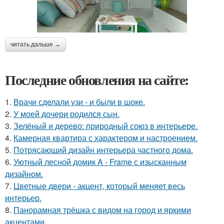
читать дальше →
Последние обновления на сайте:
1.
Врачи сделали узи - и были в шоке.
2.
У моей дочери родился сын.
3.
Зелёный и дерево: природный союз в интерьере.
4.
Камерная квартира с характером и настроением.
5.
Потрясающий дизайн интерьера частного дома.
6.
Уютный лесной домик A - Frame с изысканным
дизайном.
7.
Цветные двери - акцент, который меняет весь
интерьер.
8.
Панорамная трёшка с видом на город и яркими
акцентами.