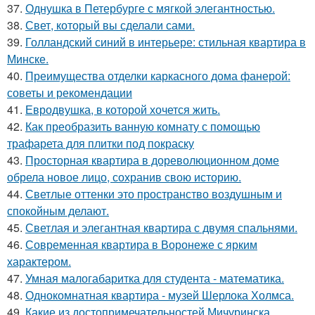
37.
Однушка в Петербурге с мягкой элегантностью.
38.
Свет, который вы сделали сами.
39.
Голландский синий в интерьере: стильная квартира в
Минске.
40.
Преимущества отделки каркасного дома фанерой:
советы и рекомендации
41.
Евродвушка, в которой хочется жить.
42.
Как преобразить ванную комнату с помощью
трафарета для плитки под покраску
43.
Просторная квартира в дореволюционном доме
обрела новое лицо, сохранив свою историю.
44.
Светлые оттенки это пространство воздушным и
спокойным делают.
45.
Светлая и элегантная квартира с двумя спальнями.
46.
Современная квартира в Воронеже с ярким
характером.
47.
Умная малогабаритка для студента - математика.
48.
Однокомнатная квартира - музей Шерлока Холмса.
49.
Какие из достопримечательностей Мичуринска