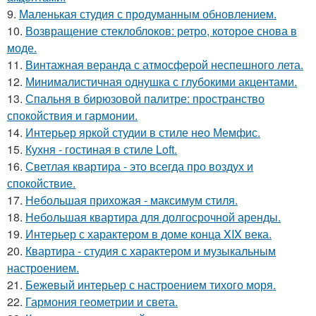
9.
Маленькая студия с продуманным обновлением.
10.
Возвращение стеклоблоков: ретро, которое снова в
моде.
11.
Винтажная веранда с атмосферой неспешного лета.
12.
Минималистичная однушка с глубокими акцентами.
13.
Спальня в бирюзовой палитре: пространство
спокойствия и гармонии.
14.
Интерьер яркой студии в стиле нео Мемфис.
15.
Кухня - гостиная в стиле Loft.
16.
Светлая квартира - это всегда про воздух и
спокойствие.
17.
Небольшая прихожая - максимум стиля.
18.
Небольшая квартира для долгосрочной аренды.
19.
Интерьер с характером в доме конца XIX века.
20.
Квартира - студия с характером и музыкальным
настроением.
21.
Бежевый интерьер с настроением тихого моря.
22.
Гармония геометрии и света.